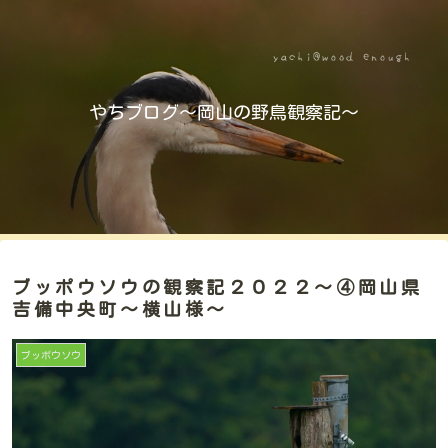
やちブログ～岡山の野鳥観察記～
ブッポウソウの観察記２０２２～④岡山県
吉備中央町～横山様～
ブッポウソウ