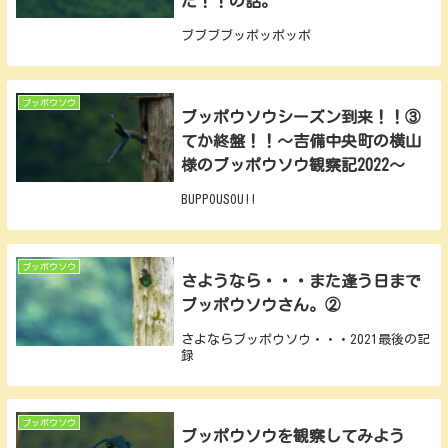
た！！の話。
ブブブブッポッポッポ
ブッポウソウ
ブッポウソウシーズン到来！！③
てか終盤！！～吉備中央町の横山
様のブッポウソウ観察記2022～
BUPPOUSOU!!
ブッポウソウ
さようなら・・・また逢う日まで
ブッポウソウさん。②
さよならブッポウソウ・・・2021最後の記
録
ブッポウソウ
ブッポウソウを観察してみよう