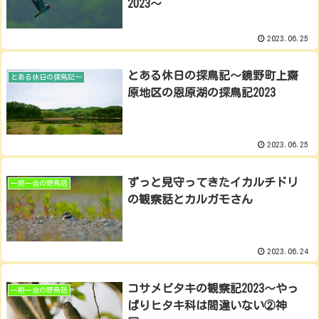
2023～
2023.06.25
とある休日の探鳥記～鏡野町上齋
とある休日の探鳥記～
原地区の恩原湖の探鳥記2023
2023.06.25
ずっと見守ってきたイカルチドリ
一期一会の野鳥話
の観察話とカルガモさん
2023.06.24
コサメビタキの観察記2023～やっ
一期一会の野鳥話
ぱりヒタキ科は間違いない②神