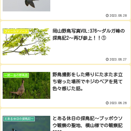
2023.06.28
岡山野鳥写真VOL:376～ダルガ峰の
フィールドノート
探鳥記2～再び参上！！①
2023.06.27
野鳥撮影をした帰りにたまたま立
一期一会の野鳥話
ち寄った場所でキジのペアを見て
色々感じた話。
2023.06.26
とある休日の探鳥記～ブッポウソ
とある休日の探鳥記～
ウ観察の聖地、横山様での観察記