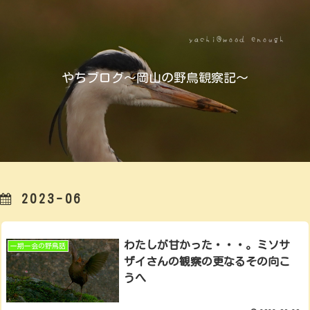
やちブログ～岡山の野鳥観察記～
2023-06
わたしが甘かった・・・。ミソサ
一期一会の野鳥話
ザイさんの観察の更なるその向こ
うへ