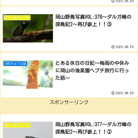
2023.06.30
岡山野鳥写真VOL:378～ダルガ峰の
フィールドノート
探鳥記2～再び参上！！③
2023.06.29
とある休日の日記～梅雨の中休み
日記のような話
に岡山の後楽園へプチ旅行に行っ
た話～
2023.06.28
スポンサーリンク
岡山野鳥写真VOL:377～ダルガ峰の
フィールドノート
探鳥記2～再び参上！！②