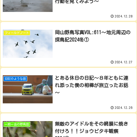
行動を見てみよう～
2024.12.28
岡山野鳥写真VOL:611～地元周辺の
フィールドノート
探鳥記2024冬①
2024.12.27
とある休日の日記～８年ともに連
日記のような話
れ添った僕の相棒が旅立ったお話
～
2024.12.26
無敵のアイドルをその網膜に焼き
一期一会の野鳥話
付けろ！！ジョウビタキ観察