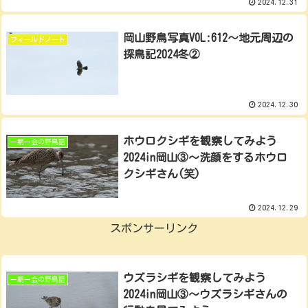
2024.12.31
岡山野鳥写真VOL:612～地元周辺の
フィールドノート
探鳥記2024冬②
2024.12.30
ホウロクシギを観察してみよう
一期一会の野鳥話
2024in岡山③～洗顔をするホウロ
クシギさん(笑)
2024.12.29
スポンサーリンク
ウズラシギを観察してみよう
一期一会の野鳥話
2024in岡山③～ウズラシギさんの