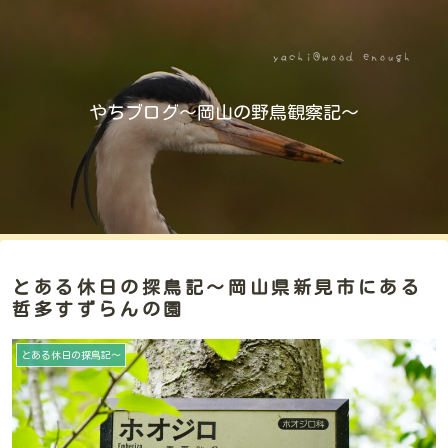
やちブログ～岡山の野鳥観察記～
とある休日の探鳥記～岡山県新見市にある
哲多すずらんの園
とある休日の探鳥記～