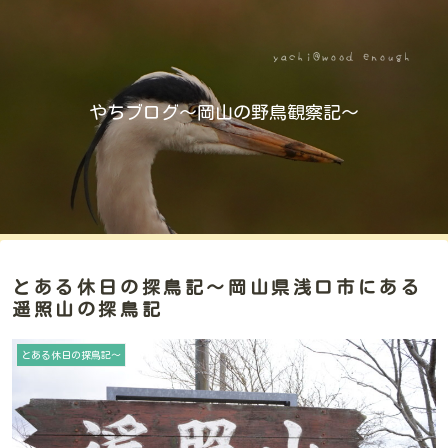
やちブログ～岡山の野鳥観察記～
とある休日の探鳥記～岡山県浅口市にある
遥照山の探鳥記
とある休日の探鳥記～