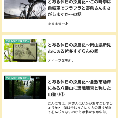
とある休日の探鳥記～この時季は
自転車でフラフラと野鳥さんをさ
がしますか～の話
ふらふら～♪
とある休日の探鳥記～
とある休日の探鳥記～岡山県新見
市にある哲多すずらんの園
ディープな場所。
とある休日の探鳥記～
とある休日の探鳥記～倉敷市酒津
にある八幡山に環境調査と称した
山登り①
こんにちは。皆さんはいかがおすごしでし
ょうか❓ 僕は今はまさにタカの渡りが来
てるんじゃないのかと県北部や県中部、県
南部…て言うか県全域の山頂やら道中やら