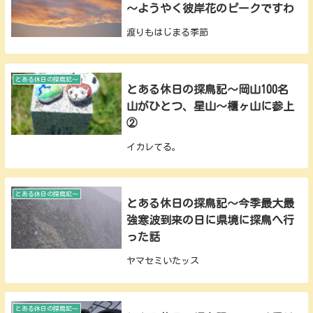
～ようやく彼岸花のピークですわ
渡りもはじまる季節
とある休日の探鳥記～
とある休日の探鳥記～岡山100名
山がひとつ、星山～櫃ヶ山に参上
②
イカレてる。
とある休日の探鳥記～
とある休日の探鳥記～今季最大最
強寒波到来の日に県境に探鳥へ行
った話
ヤマセミいたッス
とある休日の探鳥記～