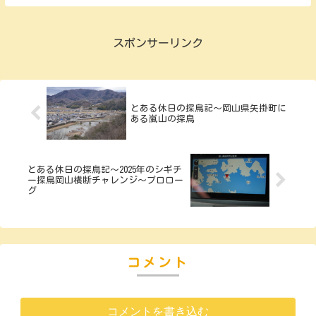
を見境なく走り回っている感じです(;´∀
｀) それはさておき。 今回は 『とあ
る休日の探...
スポンサーリンク
とある休日の探鳥記～岡山県矢掛町に
ある嵐山の探鳥
とある休日の探鳥記～2025年のシギチ
ー探鳥岡山横断チャレンジ～プロロー
グ
コメント
コメントを書き込む