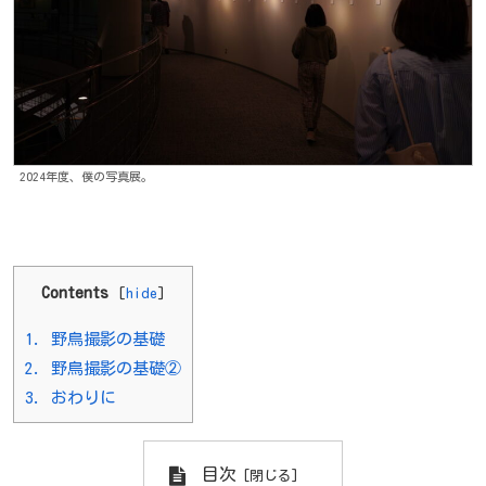
2024年度、僕の写真展。
Contents
[
hide
]
1.
野鳥撮影の基礎
2.
野鳥撮影の基礎②
3.
おわりに
目次