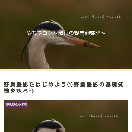
やちブログ～岡山の野鳥観察記～
野鳥撮影をはじめよう①野鳥撮影の基礎知
識を語ろう
野鳥観察の極意