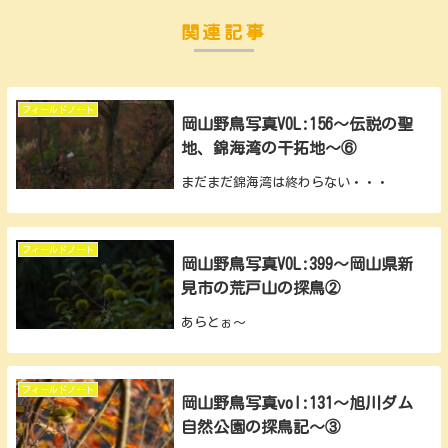
関連記事
フィールドノート
岡山野鳥写真VOL:156～伝説の聖
地、錦海湾の干拓地～⑥
まだまだ錦海湾は終わらない・・・
フィールドノート
岡山野鳥写真VOL:399～岡山県新
見市の荒戸山の探鳥②
あらとぉ～
フィールドノート
岡山野鳥写真vol:131～旭川ダム
自然公園の探鳥記～③