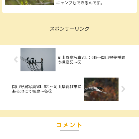
キャンプもできるんです。
スポンサーリンク
岡山野鳥写真VOL：618～岡山県美咲町
の探鳥記～②
岡山野鳥写真VOL:620～岡山県総社市に
ある池にて探鳥～冬②
コメント