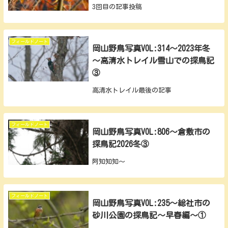
3回目の記事投稿
フィールドノート
岡山野鳥写真VOL:314～2023年冬
～高清水トレイル雪山での探鳥記
③
高清水トレイル最後の記事
フィールドノート
岡山野鳥写真VOL:806～倉敷市の
探鳥記2026冬③
阿知知知～
フィールドノート
岡山野鳥写真VOL:235～総社市の
砂川公園の探鳥記～早春編～①