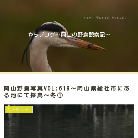
やちブログ～岡山の野鳥観察記～
岡山野鳥写真VOL:619～岡山県総社市にあ
る池にて探鳥～冬①
フィールドノート