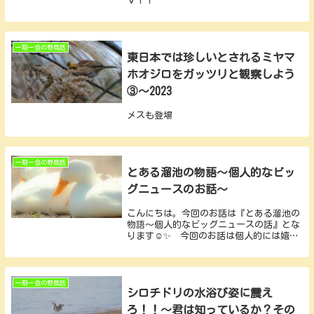
Ｖ！！
一期一会の野鳥話
東日本では珍しいとされるミヤマ
ホオジロをガッツリと観察しよう
③～2023
メスも登場
一期一会の野鳥話
とある溜池の物語～個人的なビッ
グニュースのお話～
こんにちは。今回のお話は『とある溜池の
物語～個人的なビッグニュースの話』とな
ります☺️✨ 今回のお話は個人的には嬉し
いご報告なので、記事にて投稿させていた
だきました😊✨ 最後までご購読よろしく
お願いいたします(*^^*) マガモ前置き
前置...
一期一会の野鳥話
シロチドリの水浴び姿に震え
ろ！！～君は知っているか？その