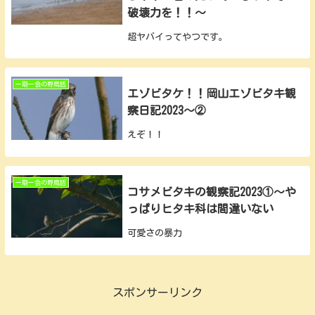
破壊力を！！～
超ヤバイってやつです。
一期一会の野鳥話
エゾビタケ！！岡山エゾビタキ観
察日記2023～②
えぞ！！
一期一会の野鳥話
コサメビタキの観察記2023①～や
っぱりヒタキ科は間違いない
可愛さの暴力
スポンサーリンク