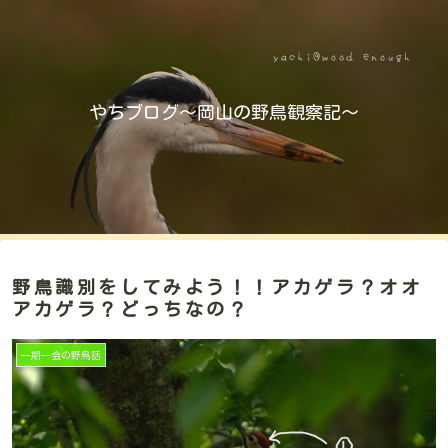
やちブログ～岡山の野鳥観察記～
野鳥識別をしてみよう！！アカゲラ？オオ
アカゲラ？どっちなの？
一期一会の野鳥話