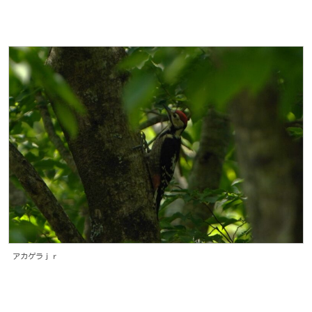
アカゲラｊｒ