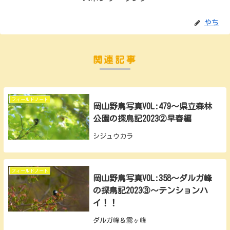
やち
関連記事
フィールドノート
岡山野鳥写真VOL:479～県立森林
公園の探鳥記2023②早春編
シジュウカラ
フィールドノート
岡山野鳥写真VOL:358～ダルガ峰
の探鳥記2023③～テンションハ
イ！！
ダルガ峰＆霧ヶ峰