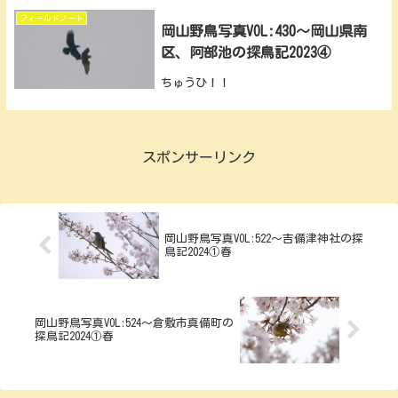
フィールドノート
岡山野鳥写真VOL:430～岡山県南
区、阿部池の探鳥記2023④
ちゅうひ！！
スポンサーリンク
岡山野鳥写真VOL:522～吉備津神社の探
鳥記2024①春
岡山野鳥写真VOL:524～倉敷市真備町の
探鳥記2024①春