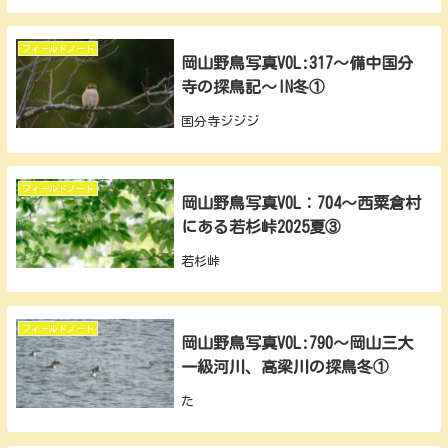
フィールドノート
岡山野鳥写真VOL:317～備中国分
寺の探鳥記～IN冬①
国分寺ジジジ
フィールドノート
岡山野鳥写真VOL：704～西粟倉村
にある若杉峠2025夏③
若杉峠
フィールドノート
岡山野鳥写真VOL:790～岡山三大
一級河川、高梁川の探鳥冬①
た