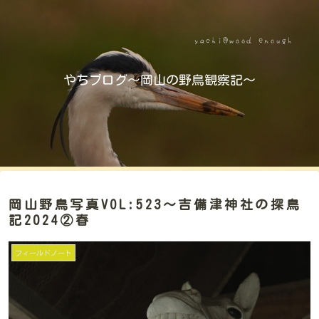
やちブログ～岡山の野鳥観察記～
岡山野鳥写真VOL:523～吉備津神社の探鳥
記2024②春
フィールドノート