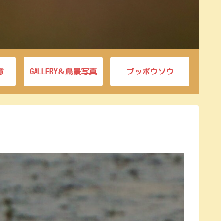
意
GALLERY＆鳥景写真
ブッポウソウ
。