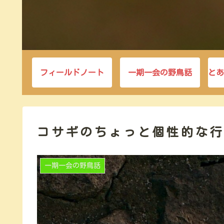
フィールドノート
一期一会の野鳥話
とあ
コサギのちょっと個性的な
一期一会の野鳥話