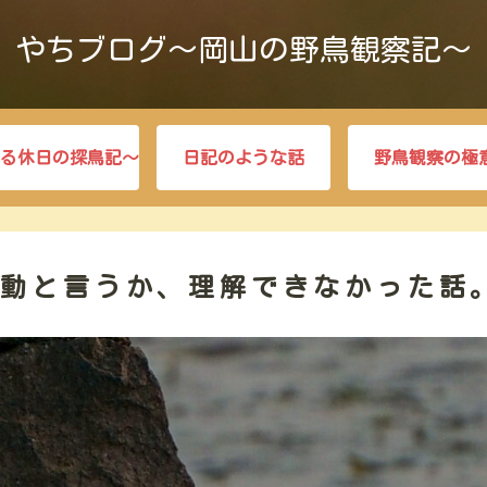
やちブログ～岡山の野鳥観察記～
る休日の探鳥記～
日記のような話
野鳥観察の極
行動と言うか、理解できなかった話