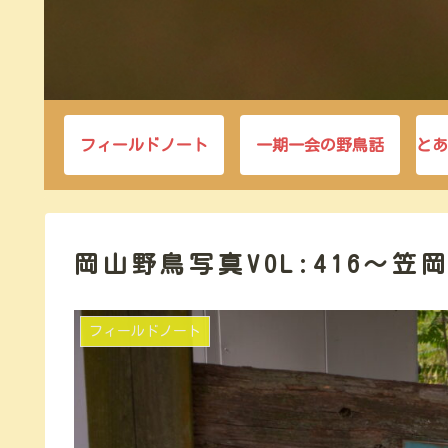
フィールドノート
一期一会の野鳥話
とあ
岡山野鳥写真VOL:416～
フィールドノート