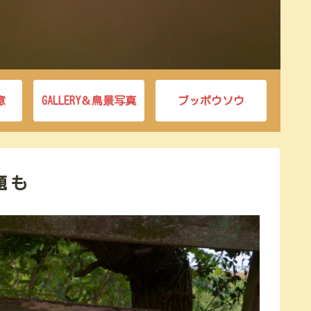
意
GALLERY＆鳥景写真
ブッポウソウ
題も