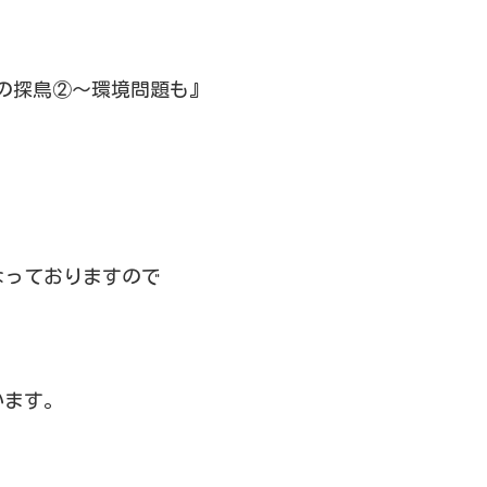
ての探鳥②～環境問題も』
なっておりますので
います。