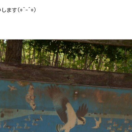
す(*^-^*)