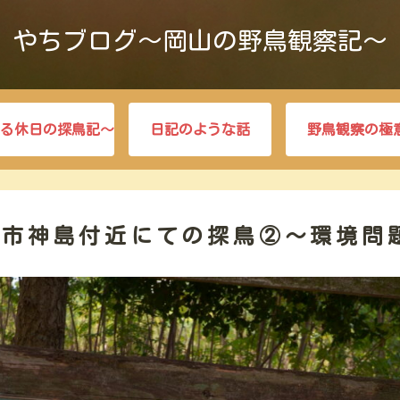
やちブログ～岡山の野鳥観察記～
る休日の探鳥記～
日記のような話
野鳥観察の極
笠岡市神島付近にての探鳥②～環境問