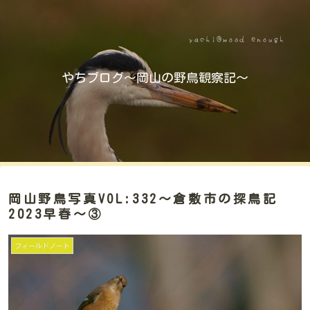
やちブログ～岡山の野鳥観察記～
岡山野鳥写真VOL:332～倉敷市の探鳥記
2023早春～③
フィールドノート