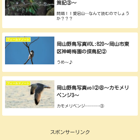
策記③～
問題！！愛宕山…なんて読むのでしょう
か？？？
フィールドノート
岡山野鳥写真VOL:820～岡山市東
区神崎梅園の探鳥記②
うめ～♪
フィールドノート
岡山野鳥写真vol②⑧～カモメリ
ベンジ3～
カモメリベンジ…………③
スポンサーリンク