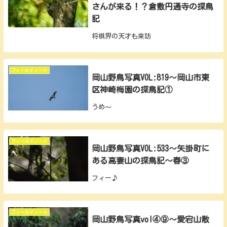
さんが来る！？倉敷円通寺の探鳥
記
将棋界の天才も来訪
フィールドノート
岡山野鳥写真VOL:819～岡山市東
区神崎梅園の探鳥記①
うめ～
フィールドノート
岡山野鳥写真VOL:533～矢掛町に
ある高妻山の探鳥記～春③
フィー♪
フィールドノート
岡山野鳥写真vol④⑨～愛宕山散