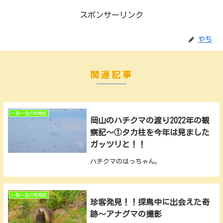
スポンサーリンク
やち
関連記事
一期一会の野鳥話
岡山のハチクマの渡り2022年の観
察記～①タカ柱を今年は見ました
ガッツリと！！
ハチクマのはっちゃん。
一期一会の野鳥話
珍客発見！！探鳥中に出会えた奇
跡～アナグマの撮影