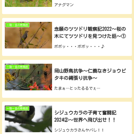
アナグマン
一期一会の野鳥話
念願のツツドリ観察記2022～桜の
木にてツツドリを見つけた話～①
ポポッ・・・ポポッ・・・♪
一期一会の野鳥話
岡山野鳥抗争～仁義なきジョウビ
タキの縄張り抗争～
たまぁ…とったるるでぇ…
一期一会の野鳥話
シジュウカラの子育て奮闘記
2024②～世界へ飛び出せ！！
シジュウカラさんヤバし！！