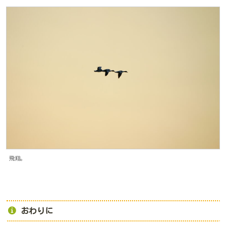
飛翔。
おわりに