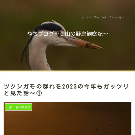
やちブログ～岡山の野鳥観察記～
ツクシガモの群れを2023の今年もガッツリ
と見た話～①
一期一会の野鳥話