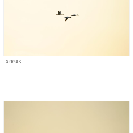
３羽仲良く