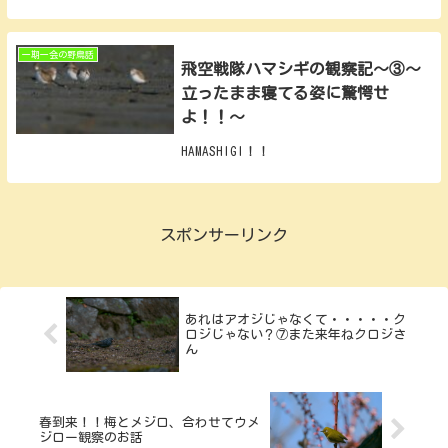
一期一会の野鳥話
飛空戦隊ハマシギの観察記～③～
立ったまま寝てる姿に驚愕せ
よ！！～
HAMASHIGI！！
スポンサーリンク
あれはアオジじゃなくて・・・・・ク
ロジじゃない？⑦また来年ねクロジさ
ん
春到来！！梅とメジロ、合わせてウメ
ジロー観察のお話