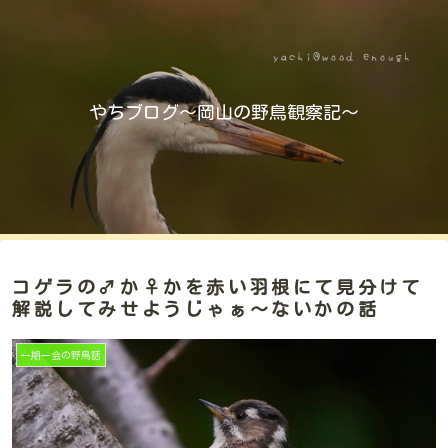
やちブログ～岡山の野鳥観察記～
コゲラの♂か♀かを赤い羽根にて見分けて
解説してみせようじゃぁ～ないかの話
一期一会の野鳥話