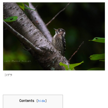
コゲラ
Contents
[
hide
]