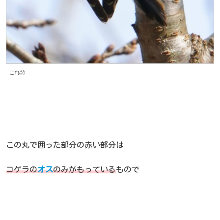
これ②
この丸で囲った部分の赤い部分は
コゲラの
オス
のみがもっている
もので