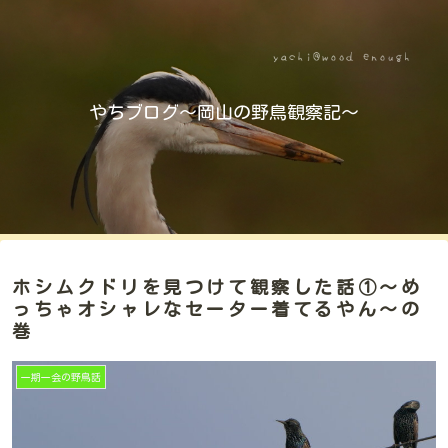
やちブログ～岡山の野鳥観察記～
ホシムクドリを見つけて観察した話①～め
っちゃオシャレなセーター着てるやん～の
巻
一期一会の野鳥話