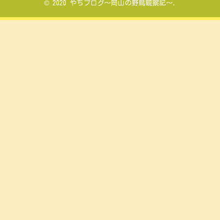
© 2020 やちブログ～岡山の野鳥観察記～.