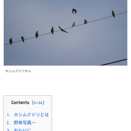
ホシムクドリさん
Contents
[
hide
]
1.
ホシムクドリとは
2.
野鳥写真～
3.
おわりに