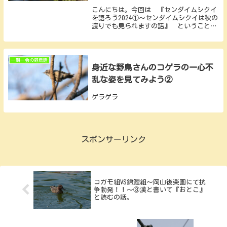
こんにちは。今回は 『センダイムシクイ
を語ろう2024①～センダイムシクイは秋の
渡りでも見られますの話』 ということ
で 今まさに渡りシーズン後半の最中のお
話となっております。 その渡りの中の鳥
種の一つのセンダイムシクイさんを今回は
自身の撮影...
一期一会の野鳥話
身近な野鳥さんのコゲラの一心不
乱な姿を見てみよう②
ゲラゲラ
スポンサーリンク
コガモ組VS錦鯉組～岡山後楽園にて抗
争勃発！！～③漢と書いて『おとこ』
と読むの話。