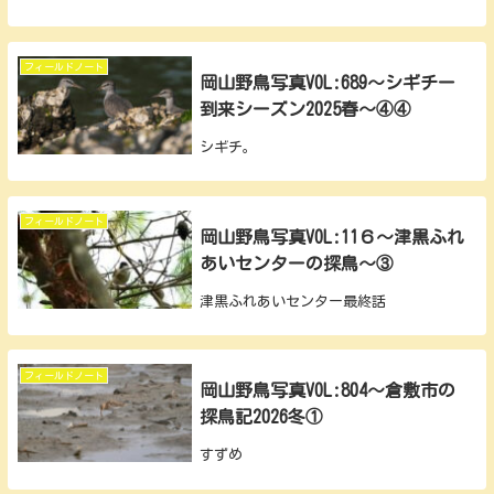
フィールドノート
岡山野鳥写真VOL:689～シギチー
到来シーズン2025春～④④
シギチ。
フィールドノート
岡山野鳥写真VOL:11６～津黒ふれ
あいセンターの探鳥～③
津黒ふれあいセンター最終話
フィールドノート
岡山野鳥写真VOL:804～倉敷市の
探鳥記2026冬①
すずめ