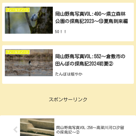
フィールドノート
岡山野鳥写真VOL:490～県立森林
公園の探鳥記2023～⑬夏鳥到来編
50！！
フィールドノート
岡山野鳥写真VOL:552～倉敷市の
田んぼの探鳥記2024初夏②
たんぼは賑やか
スポンサーリンク
岡山野鳥写真VOL:256～高梁川河口汐留
の探鳥記～②