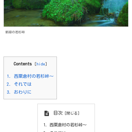
新緑の若杉峠
Contents
[
hide
]
1.
西粟倉村の若杉峠～
2.
それでは
3.
おわりに
目次
西粟倉村の若杉峠～