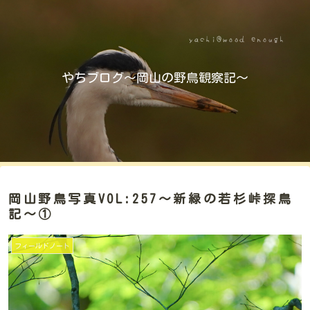
やちブログ～岡山の野鳥観察記～
岡山野鳥写真VOL:257～新緑の若杉峠探鳥
記～①
フィールドノート