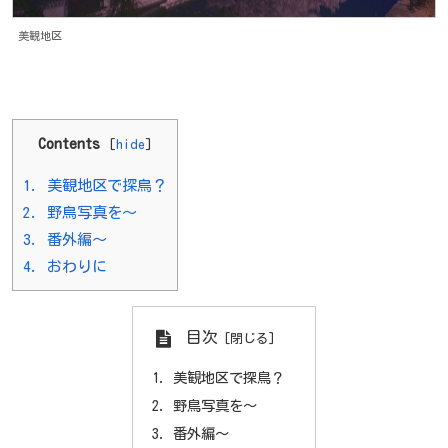
美観地区
Contents
[
hide
]
1.
美観地区で探鳥？
2.
野鳥写真を～
3.
番外編～
4.
おわりに
目次
美観地区で探鳥？
野鳥写真を～
番外編～