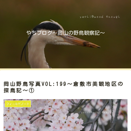
やちブログ～岡山の野鳥観察記～
岡山野鳥写真VOL:199～倉敷市美観地区の
探鳥記～①
フィールドノート