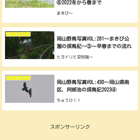
⑥2022冬から春まで
まきび～
フィールドノート
岡山野鳥写真VOL:261～まきび公
園の探鳥記～③～早春までの流れ
ヒヨドリと豆知識～
フィールドノート
岡山野鳥写真VOL:430～岡山県南
区、阿部池の探鳥記2023④
ちゅうひ！！
スポンサーリンク