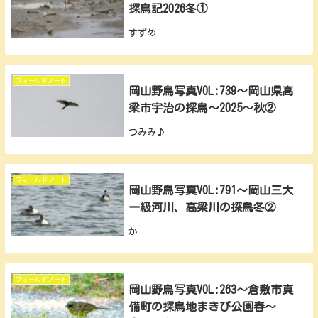
探鳥記2026冬①
すずめ
フィールドノート
岡山野鳥写真VOL:739～岡山県高
梁市宇治の探鳥～2025～秋②
つみみ♪
フィールドノート
岡山野鳥写真VOL:791～岡山三大
一級河川、高梁川の探鳥冬②
か
フィールドノート
岡山野鳥写真VOL:263～倉敷市真
備町の探鳥地まきび公園春～