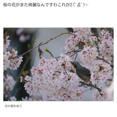
桜の花がまた綺麗なんですわこれがΣ(ﾟДﾟ)✨
花の蜜を吸う