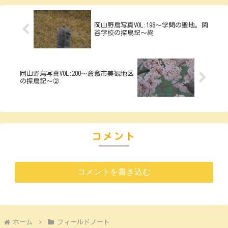
岡山野鳥写真VOL:198～学問の聖地。閑
谷学校の探鳥記～終
岡山野鳥写真VOL:200～倉敷市美観地区
の探鳥記～②
コメント
コメントを書き込む
ホーム
フィールドノート