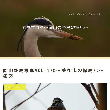
やちブログ～岡山の野鳥観察記～
岡山野鳥写真VOL:175～美作市の探鳥記～
冬②
フィールドノート