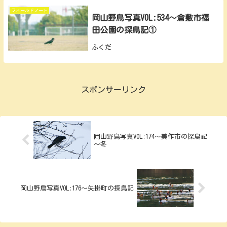
フィールドノート
岡山野鳥写真VOL:534～倉敷市福
田公園の探鳥記①
ふくだ
スポンサーリンク
岡山野鳥写真VOL:174～美作市の探鳥記
～冬
岡山野鳥写真VOL:176～矢掛町の探鳥記