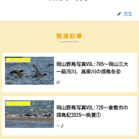
やち
関連記事
フィールドノート
岡山野鳥写真VOL:795～岡山三大
一級河川、高梁川の探鳥冬⑥
が
フィールドノート
岡山野鳥写真VOL:726～倉敷市の
探鳥記2025～晩夏①
～♪