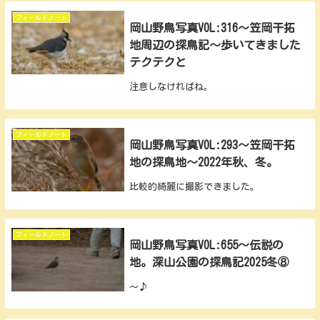
フィールドノート
岡山野鳥写真VOL:316～笠岡干拓
地周辺の探鳥記～歩いてきました
テクテクと
注意しなければね。
フィールドノート
岡山野鳥写真VOL:293～笠岡干拓
地の探鳥地～2022年秋、冬。
比較的綺麗に撮影できました。
フィールドノート
岡山野鳥写真VOL:655～伝説の
地。深山公園の探鳥記2025冬⑧
～♪