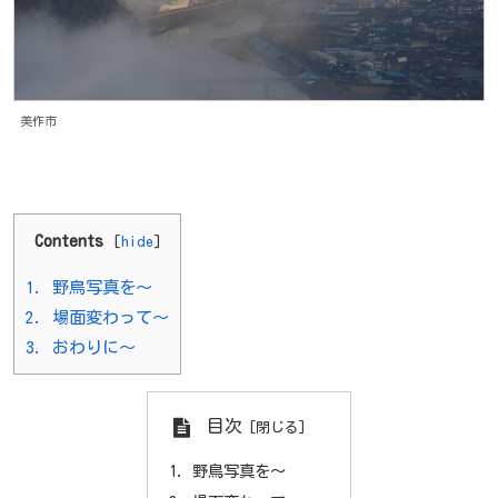
美作市
Contents
[
hide
]
1.
野鳥写真を～
2.
場面変わって～
3.
おわりに～
目次
野鳥写真を～