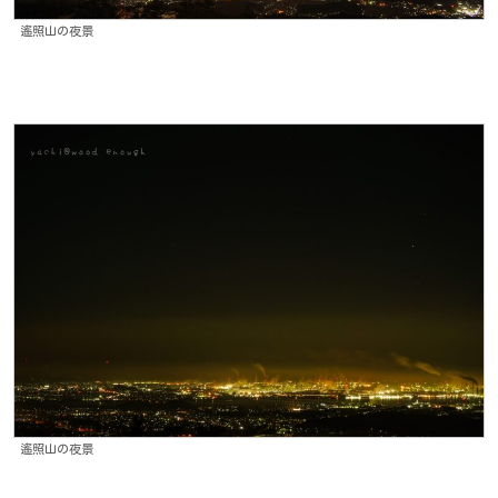
遙照山の夜景
遙照山の夜景