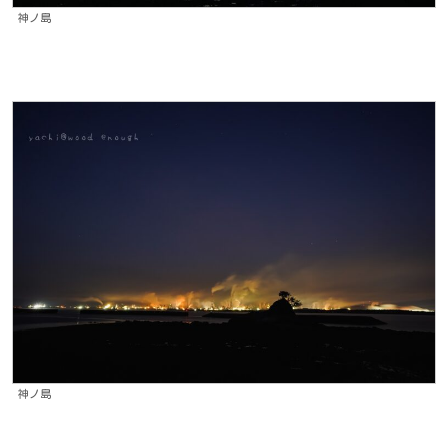
神ノ島
神ノ島