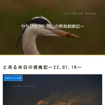
やちブログ～岡山の野鳥観察記～
とある休日の探鳥記～22.01.16～
日記のような話