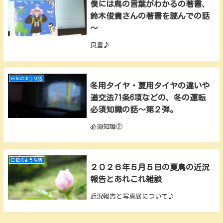
僕には鳥の言葉がわかるの著書、
鈴木俊貴さんの著書を読んでの話
～
良書♪
日記のような話
冬用タイヤ・夏用タイヤの違いや
道交法71条6項などの、冬の運転
必須知識の話～第２弾。
必須知識②
日記のような話
２０２６年５月５日の夏鳥の近況
報告とあれこれ雑談
近況報告と写真展について♪