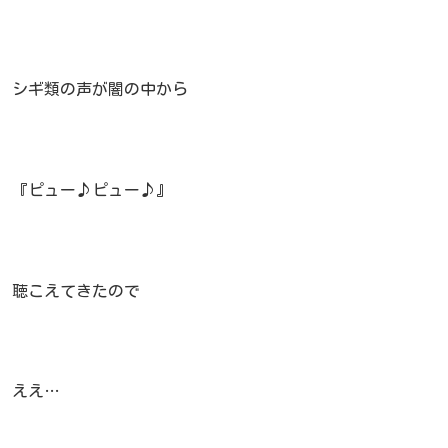
シギ類の声が闇の中から
『ピュー♪ピュー♪』
聴こえてきたので
ええ…