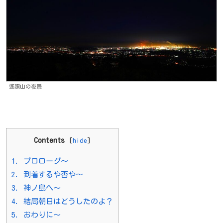
遙照山の夜景
Contents
[
hide
]
1.
プロローグ～
2.
到着するや否や～
3.
神ノ島へ～
4.
結局朝日はどうしたのよ？
5.
おわりに～