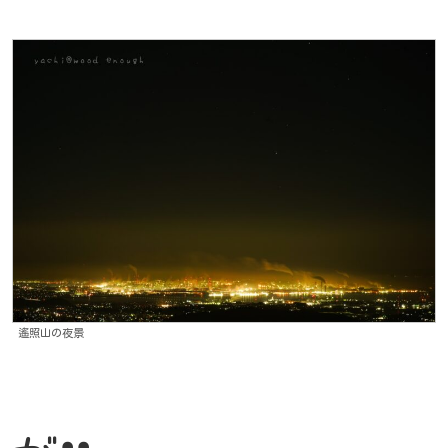
遙照山の夜景