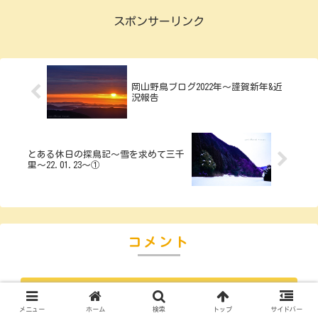
スポンサーリンク
岡山野鳥ブログ2022年～謹賀新年&近
況報告
とある休日の探鳥記～雪を求めて三千
里～22.01.23～①
コメント
コメントを書き込む
メニュー
ホーム
検索
トップ
サイドバー