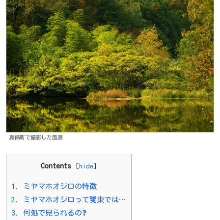
真備町で撮影した風景
Contents
[
hide
]
1.
ミヤマホオジロの特徴
2.
ミヤマホオジロって関東では…
3.
何処で見られるの❓