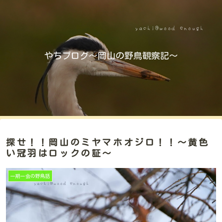
やちブログ～岡山の野鳥観察記～
探せ！！岡山のミヤマホオジロ！！～黄色
い冠羽はロックの証～
一期一会の野鳥話