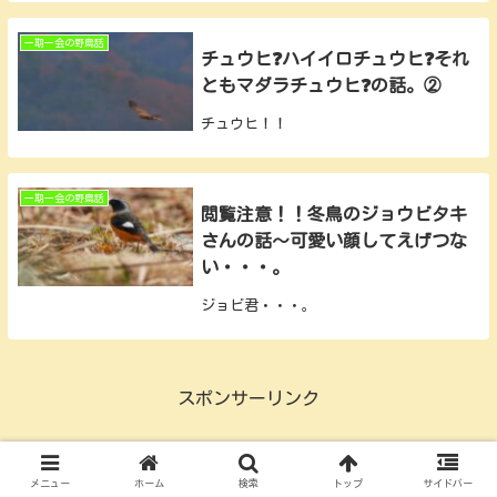
一期一会の野鳥話
チュウヒ❓ハイイロチュウヒ❓それ
ともマダラチュウヒ❓の話。②
チュウヒ！！
一期一会の野鳥話
閲覧注意！！冬鳥のジョウビタキ
さんの話～可愛い顔してえげつな
い・・・。
ジョビ君・・・。
スポンサーリンク
メニュー
ホーム
検索
トップ
サイドバー