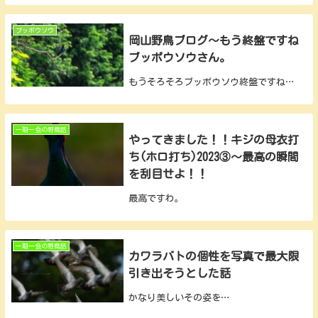
ブッポウソウ
岡山野鳥ブログ～もう終盤ですね
ブッポウソウさん。
もうそろそろブッポウソウ終盤ですね…
一期一会の野鳥話
やってきました！！キジの母衣打
ち(ホロ打ち)2023③～最高の瞬間
を刮目せよ！！
最高ですわ。
一期一会の野鳥話
カワラバトの個性を写真で最大限
引き出そうとした話
かなり美しいその姿を…