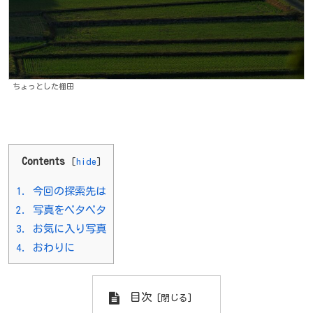
ちょっとした棚田
Contents
[
hide
]
1.
今回の探索先は
2.
写真をペタペタ
3.
お気に入り写真
4.
おわりに
目次