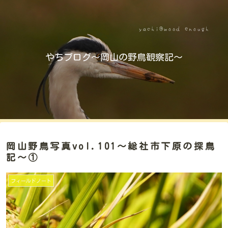
やちブログ～岡山の野鳥観察記～
岡山野鳥写真vol.101～総社市下原の探鳥
記～①
フィールドノート