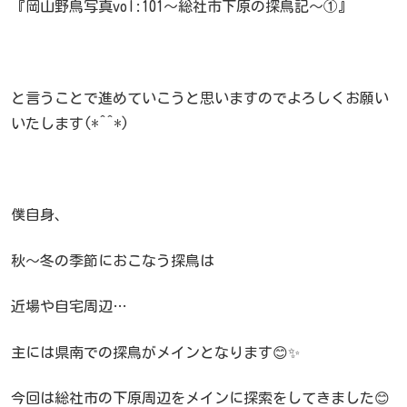
『岡山野鳥写真vol:101～総社市下原の探鳥記～①』
と言うことで進めていこうと思いますのでよろしくお願い
いたします(*^^*)
僕自身、
秋～冬の季節におこなう探鳥は
近場や自宅周辺…
主には県南での探鳥がメインとなります😊✨
今回は総社市の下原周辺をメインに探索をしてきました😊