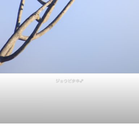
ジョウビタキ♂
。