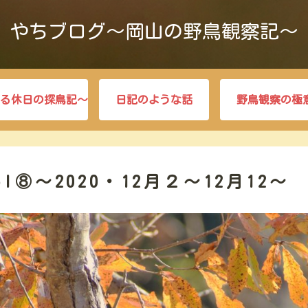
やちブログ～岡山の野鳥観察記～
る休日の探鳥記～
日記のような話
野鳥観察の極
⑧～2020・12月２～12月12～