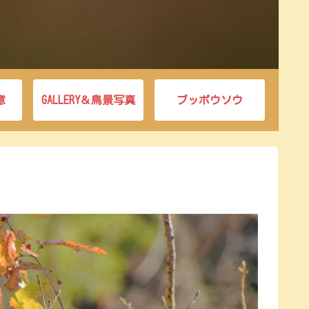
意
GALLERY＆鳥景写真
ブッポウソウ