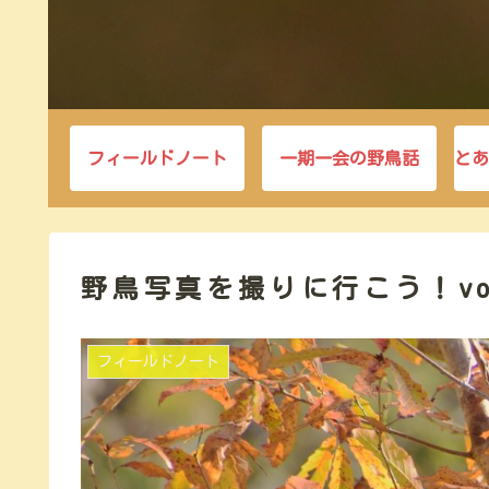
フィールドノート
一期一会の野鳥話
とあ
野鳥写真を撮りに行こう！vol
フィールドノート