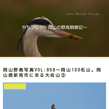
やちブログ～岡山の野鳥観察記～
岡山野鳥写真VOL:858～岡山100名山。岡
山県新見市にある大佐山③
フィールドノート