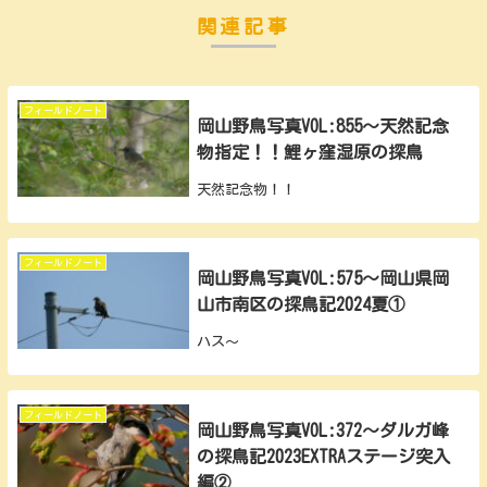
関連記事
フィールドノート
岡山野鳥写真VOL:855～天然記念
物指定！！鯉ヶ窪湿原の探鳥
天然記念物！！
フィールドノート
岡山野鳥写真VOL:575～岡山県岡
山市南区の探鳥記2024夏①
ハス〜
フィールドノート
岡山野鳥写真VOL:372～ダルガ峰
の探鳥記2023EXTRAステージ突入
編②