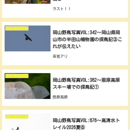
ラスト！！
フィールドノート
岡山野鳥写真VOL:342～岡山県岡
山市の半田山植物園の探鳥記③こ
れが伝えたい
苦言アリ
フィールドノート
岡山野鳥写真VOL:382～恩原高原
スキー場での探鳥記①
恩原高原
フィールドノート
岡山野鳥写真VOL:876～高清水ト
レイル2026夏⑥