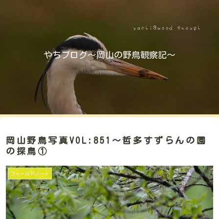
やちブログ～岡山の野鳥観察記～
岡山野鳥写真VOL:851～哲多すずらんの園
の探鳥①
フィールドノート