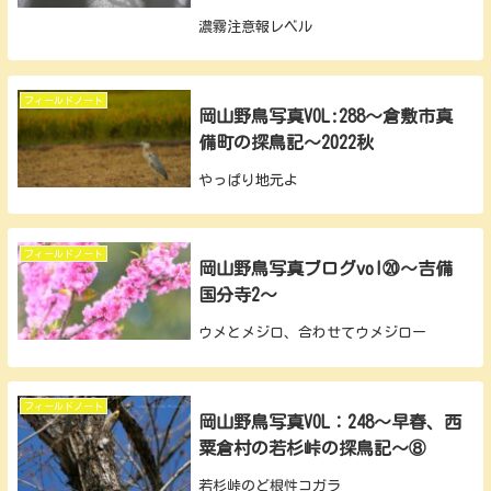
濃霧注意報レベル
フィールドノート
岡山野鳥写真VOL:288～倉敷市真
備町の探鳥記～2022秋
やっぱり地元よ
フィールドノート
岡山野鳥写真ブログvol⑳～吉備
国分寺2～
ウメとメジロ、合わせてウメジロー
フィールドノート
岡山野鳥写真VOL：248～早春、西
粟倉村の若杉峠の探鳥記～⑧
若杉峠のど根性コガラ