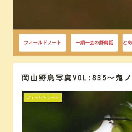
フィールドノート
一期一会の野鳥話
とあ
岡山野鳥写真VOL:835～鬼
フィールドノート