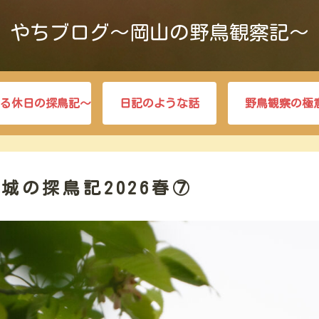
やちブログ～岡山の野鳥観察記～
る休日の探鳥記～
日記のような話
野鳥観察の極
ノ城の探鳥記2026春⑦