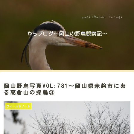
やちブログ～岡山の野鳥観察記～
岡山野鳥写真VOL:781～岡山県赤磐市にあ
る高倉山の探鳥③
フィールドノート