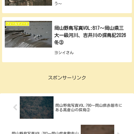
う～
フィールドノート
岡山野鳥写真VOL:817～岡山県三
大一級河川、吉井川の探鳥記2026
冬③
ヨシイさん
スポンサーリンク
岡山野鳥写真VOL:780～岡山県赤磐市に
ある高倉山の探鳥②
岡山野鳥写真VOL:782～岡山県倉敷市山