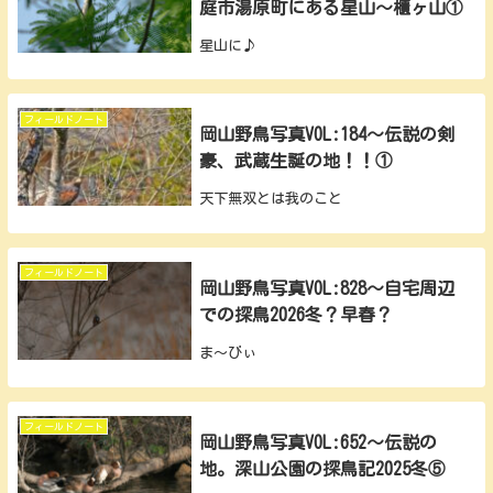
庭市湯原町にある星山～櫃ヶ山①
星山に♪
フィールドノート
岡山野鳥写真VOL:184～伝説の剣
豪、武蔵生誕の地！！①
天下無双とは我のこと
フィールドノート
岡山野鳥写真VOL:828～自宅周辺
での探鳥2026冬？早春？
ま～びぃ
フィールドノート
岡山野鳥写真VOL:652～伝説の
地。深山公園の探鳥記2025冬⑤