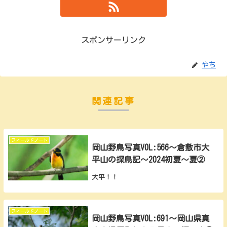
スポンサーリンク
やち
関連記事
フィールドノート
岡山野鳥写真VOL:566～倉敷市大
平山の探鳥記～2024初夏～夏②
大平！！
フィールドノート
岡山野鳥写真VOL:691～岡山県真