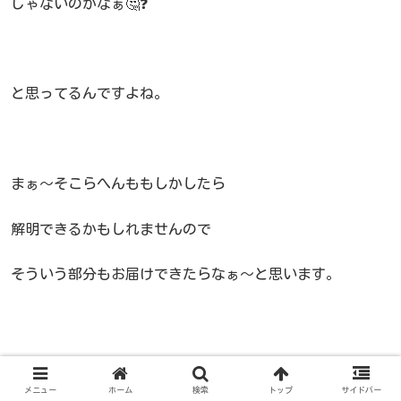
じゃないのかなぁ🤔❓
と思ってるんですよね。
まぁ～そこらへんももしかしたら
解明できるかもしれませんので
そういう部分もお届けできたらなぁ～と思います。
それでは本日も最後までご購読ありがとうございました
(^^)/
メニュー
ホーム
検索
トップ
サイドバー