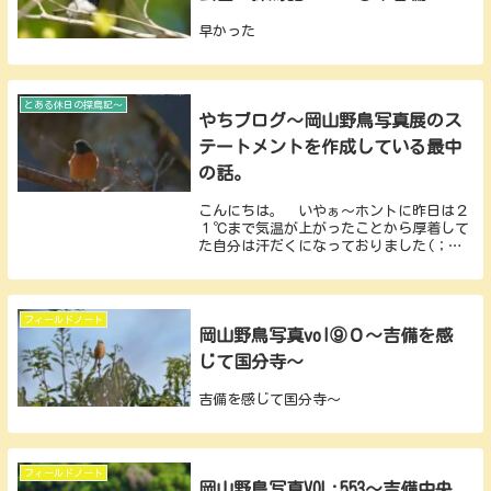
早かった
とある休日の探鳥記～
やちブログ～岡山野鳥写真展のス
テートメントを作成している最中
の話。
こんにちは。 いやぁ～ホントに昨日は２
１℃まで気温が上がったことから厚着して
た自分は汗だくになっておりました(；
´Д｀) これだけ気温が高くなるので桜
の開花宣言までもぅ間もなくでしょうね
(^o^) さてさて。 本題に入ってまいり
ますがここ最...
フィールドノート
岡山野鳥写真vol⑨０～吉備を感
じて国分寺～
吉備を感じて国分寺～
フィールドノート
岡山野鳥写真VOL:553～吉備中央