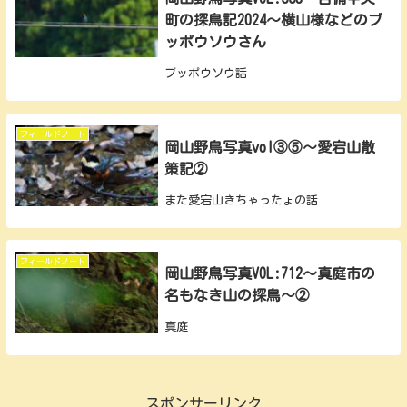
町の探鳥記2024～横山様などのブ
ッポウソウさん
ブッポウソウ話
フィールドノート
岡山野鳥写真vol③⑤～愛宕山散
策記②
また愛宕山きちゃったょの話
フィールドノート
岡山野鳥写真VOL:712～真庭市の
名もなき山の探鳥～②
真庭
スポンサーリンク