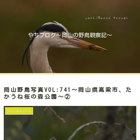
やちブログ～岡山の野鳥観察記～
岡山野鳥写真VOL:741～岡山県高梁市、た
かうね桜の森公園～②
フィールドノート