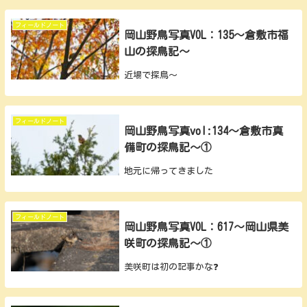
フィールドノート
岡山野鳥写真VOL：135～倉敷市福
山の探鳥記～
近場で探鳥～
フィールドノート
岡山野鳥写真vol:134～倉敷市真
備町の探鳥記～①
地元に帰ってきました
フィールドノート
岡山野鳥写真VOL：617～岡山県美
咲町の探鳥記～①
美咲町は初の記事かな❓