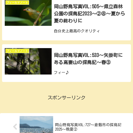
フィールドノート
岡山野鳥写真VOL:505～県立森林
公園の探鳥記2023～②⑧～夏から
夏の終わりに
自分史上最高のクオリティ
フィールドノート
岡山野鳥写真VOL:533～矢掛町に
ある高妻山の探鳥記～春③
フィー♪
スポンサーリンク
岡山野鳥写真VOL:727～倉敷市の探鳥記
2025～晩夏②