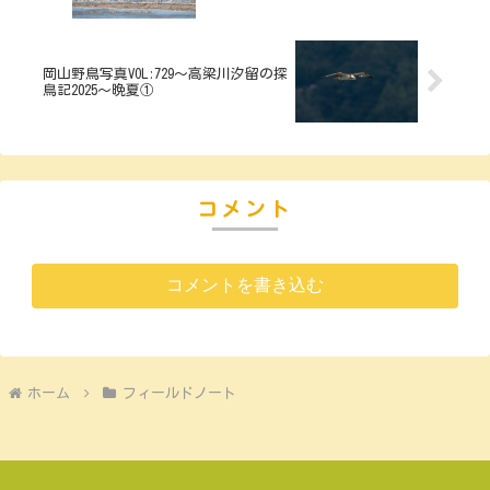
岡山野鳥写真VOL:729～高梁川汐留の探
鳥記2025～晩夏①
コメント
コメントを書き込む
ホーム
フィールドノート