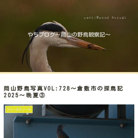
やちブログ～岡山の野鳥観察記～
岡山野鳥写真VOL:728～倉敷市の探鳥記
2025～晩夏③
フィールドノート