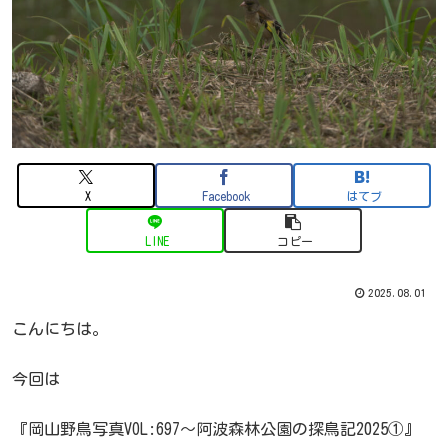
X
Facebook
はてブ
LINE
コピー
2025.08.01
こんにちは。
今回は
『岡山野鳥写真VOL:697～阿波森林公園の探鳥記2025①』