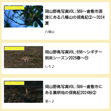
フィールドノート
岡山野鳥写真VOL:569～倉敷市酒
津にある八幡山の探鳥記②～2024
夏
八幡山
フィールドノート
岡山野鳥写真VOL:656～シギチー
到来シーズン2025春～⑪
しろ♪
フィールドノート
岡山野鳥写真VOL:599～倉敷市に
ある農耕地の探鳥記2024秋②
蓮～♪