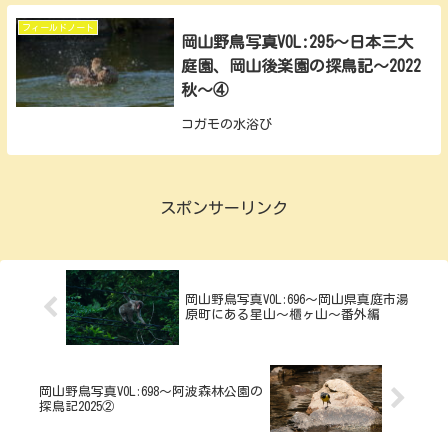
フィールドノート
岡山野鳥写真VOL:295～日本三大
庭園、岡山後楽園の探鳥記～2022
秋～④
コガモの水浴び
スポンサーリンク
岡山野鳥写真VOL:696～岡山県真庭市湯
原町にある星山～櫃ヶ山～番外編
岡山野鳥写真VOL:698～阿波森林公園の
探鳥記2025②