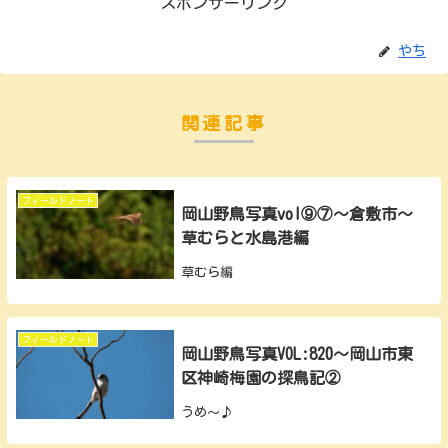
スポンサーリンク
やち
関連記事
フィールドノート
岡山野鳥写真vol⑨⑦～倉敷市～
草むらと水島港編
草むら編
フィールドノート
岡山野鳥写真VOL:820～岡山市東
区神崎梅園の探鳥記②
うめ～♪