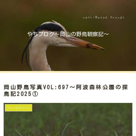
やちブログ～岡山の野鳥観察記～
岡山野鳥写真VOL:697～阿波森林公園の探
鳥記2025①
フィールドノート