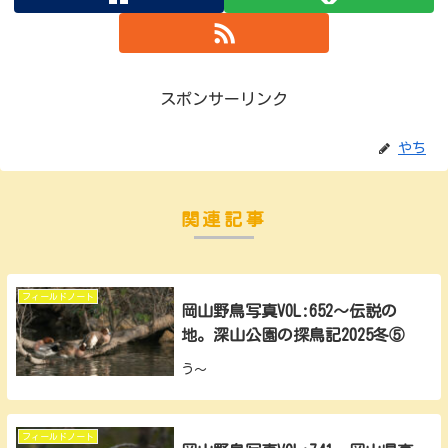
スポンサーリンク
やち
関連記事
フィールドノート
岡山野鳥写真VOL:652～伝説の
地。深山公園の探鳥記2025冬⑤
う～
フィールドノート