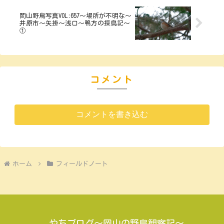
岡山野鳥写真VOL:657～場所が不明な～
井原市～矢掛～浅口～鴨方の探鳥記～
①
コメント
コメントを書き込む
ホーム
フィールドノート
やちブログ～岡山の野鳥観察記～