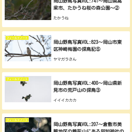
岡山野鳥写真VOL:741～岡山県高
梁市、たかうね桜の森公園～②
たかうね
フィールドノート
岡山野鳥写真VOL:823～岡山市東
区神崎梅園の探鳥記⑤
ヤマガラさん
フィールドノート
岡山野鳥写真VOL:400～岡山県新
見市の荒戸山の探鳥③
イイイカカカ
フィールドノート
岡山野鳥写真VOL:207～倉敷市美
観地区の鶴形山にある阿知神社の