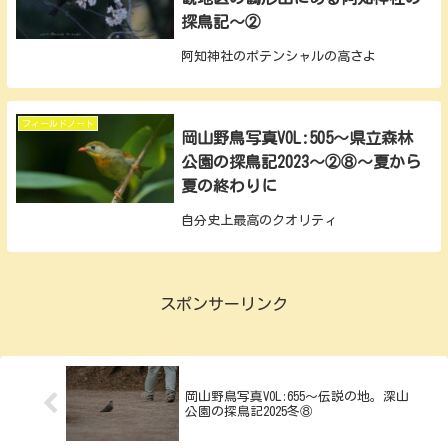
探鳥記～②
阿知神社のポテンシャルの高さよ
フィールドノート
岡山野鳥写真VOL:505～県立森林
公園の探鳥記2023～②⑧～夏から
夏の終わりに
自分史上最高のクオリティ
スポンサーリンク
岡山野鳥写真VOL:655～伝説の地。深山
公園の探鳥記2025冬⑧