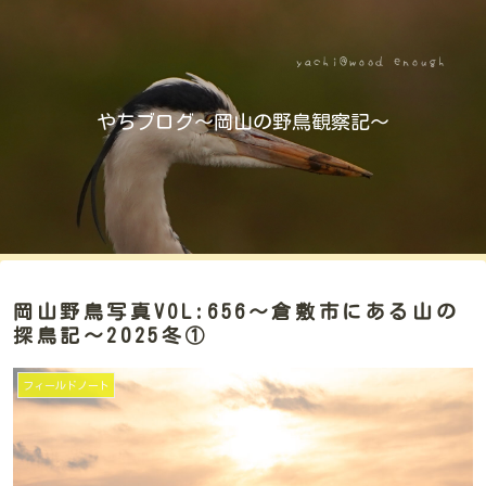
やちブログ～岡山の野鳥観察記～
岡山野鳥写真VOL:656～倉敷市にある山の
探鳥記～2025冬①
フィールドノート