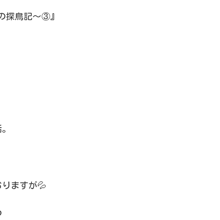
地の探鳥記～③』
話。
おりますが💦
つ