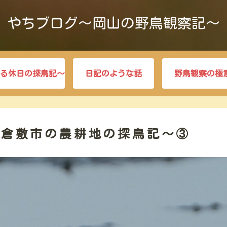
やちブログ～岡山の野鳥観察記～
る休日の探鳥記～
日記のような話
野鳥観察の極
冬の倉敷市の農耕地の探鳥記～③