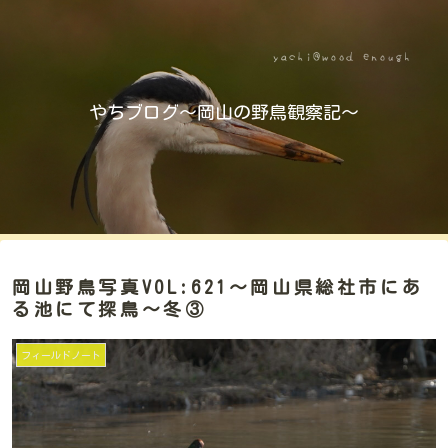
やちブログ～岡山の野鳥観察記～
岡山野鳥写真VOL:621～岡山県総社市にあ
る池にて探鳥～冬③
フィールドノート