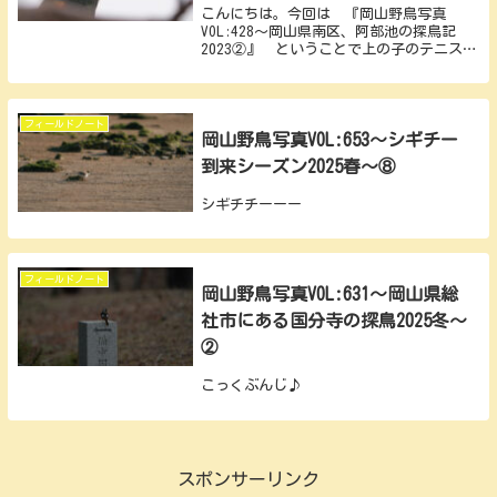
こんにちは。今回は 『岡山野鳥写真
VOL:428～岡山県南区、阿部池の探鳥記
2023②』 ということで上の子のテニス大
会の合間を縫って鉄板の探鳥地の阿部池へ
とやってまいりました。 この日訪れた阿
部池の様子などは別の記事にまとめてあり
ますので...
フィールドノート
岡山野鳥写真VOL:653～シギチー
到来シーズン2025春～⑧
シギチチーーー
フィールドノート
岡山野鳥写真VOL:631～岡山県総
社市にある国分寺の探鳥2025冬～
②
こっくぶんじ♪
スポンサーリンク