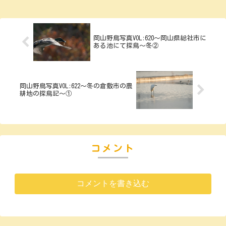
岡山野鳥写真VOL:620～岡山県総社市に
ある池にて探鳥～冬②
岡山野鳥写真VOL:622～冬の倉敷市の農
耕地の探鳥記～①
コメント
コメントを書き込む