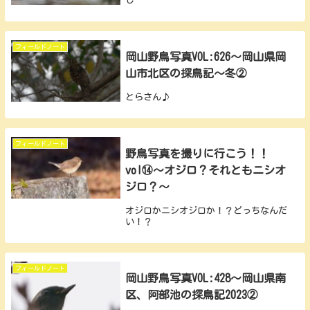
し
フィールドノート
岡山野鳥写真VOL:626～岡山県岡
山市北区の探鳥記～冬②
とらさん♪
フィールドノート
野鳥写真を撮りに行こう！！
vol⑭～オジロ？それともニシオ
ジロ？～
オジロかニシオジロか！？どっちなんだ
い！？
フィールドノート
岡山野鳥写真VOL:428～岡山県南
区、阿部池の探鳥記2023②