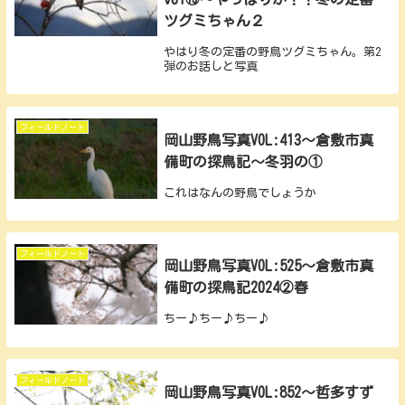
ツグミちゃん２
やはり冬の定番の野鳥ツグミちゃん。第2
弾のお話しと写真
フィールドノート
岡山野鳥写真VOL:413～倉敷市真
備町の探鳥記～冬羽の①
これはなんの野鳥でしょうか
フィールドノート
岡山野鳥写真VOL:525～倉敷市真
備町の探鳥記2024②春
ちー♪ちー♪ちー♪
フィールドノート
岡山野鳥写真VOL:852～哲多すず