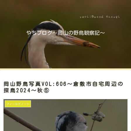
やちブログ～岡山の野鳥観察記～
岡山野鳥写真VOL:606～倉敷市自宅周辺の
探鳥2024～秋⑤
フィールドノート