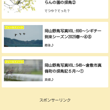
らんの園の探鳥②
てつや？てった？
フィールドノート
岡山野鳥写真VOL:690～シギチー
到来シーズン2025春～④⑤
最後♪
フィールドノート
岡山野鳥写真VOL:548～倉敷市真
備町の探鳥記５月～①
真備♪
スポンサーリンク