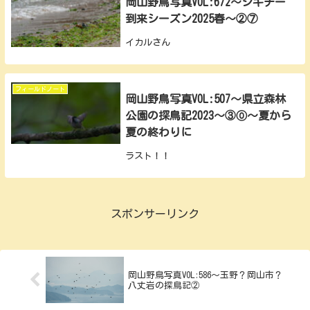
岡山野鳥写真VOL:672～シギチー
到来シーズン2025春～②⑦
イカルさん
フィールドノート
岡山野鳥写真VOL:507～県立森林
公園の探鳥記2023～③⓪～夏から
夏の終わりに
ラスト！！
スポンサーリンク
岡山野鳥写真VOL:586～玉野？岡山市？
八丈岩の探鳥記②