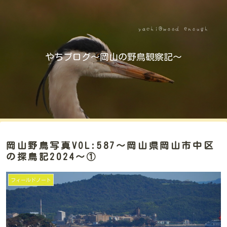
やちブログ～岡山の野鳥観察記～
岡山野鳥写真VOL:587～岡山県岡山市中区
の探鳥記2024～①
フィールドノート