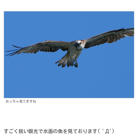
めっちゃ見てますね
すごく鋭い眼光で水面の魚を見ております( ﾟДﾟ)