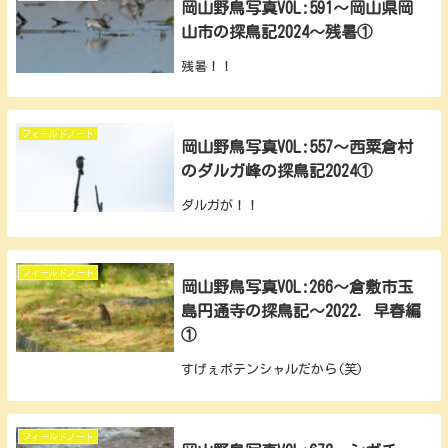
岡山野鳥写真VOL:591～岡山県岡
山市の探鳥記2024～残暑①
残暑！！
フィールドノート
岡山野鳥写真VOL:557～西粟倉村
のダルガ峰の探鳥記2024①
ダルガが！！
フィールドノート
岡山野鳥写真VOL:266～倉敷市玉
島円通寺の探鳥記～2022．早春編
①
すげぇポテンシャルだから(笑)
フィールドノート