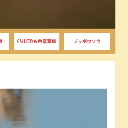
意
GALLERY＆鳥景写真
ブッポウソウ
。