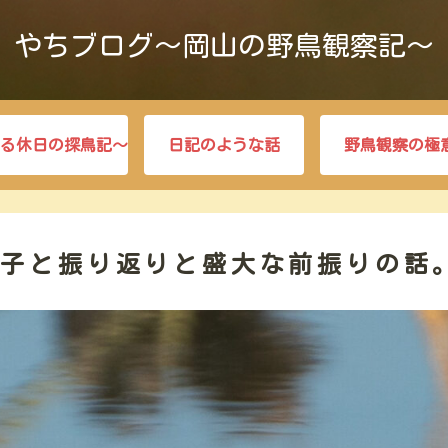
やちブログ～岡山の野鳥観察記～
る休日の探鳥記～
日記のような話
野鳥観察の極
様子と振り返りと盛大な前振りの話