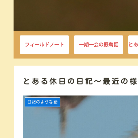
フィールドノート
一期一会の野鳥話
とあ
とある休日の日記～最近の
日記のような話