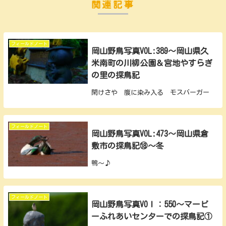
関連記事
フィールドノート
岡山野鳥写真VOL:389～岡山県久
米南町の川柳公園＆宮地やすらぎ
の里の探鳥記
閑けさや 腹に染み入る モスバーガー
フィールドノート
岡山野鳥写真VOL:473～岡山県倉
敷市の探鳥記⑱～冬
鴨～♪
フィールドノート
岡山野鳥写真VOｌ：550～マービ
ーふれあいセンターでの探鳥記①