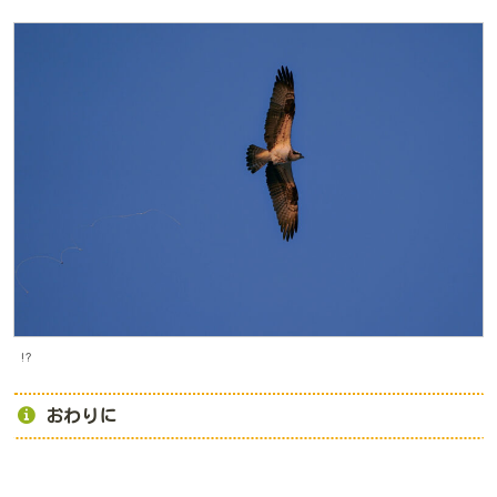
!?
おわりに