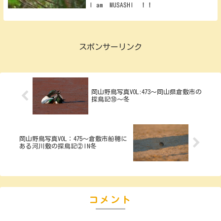
I am MUSASHI ！！
スポンサーリンク
岡山野鳥写真VOL:473～岡山県倉敷市の
探鳥記⑱～冬
岡山野鳥写真VOL：475～倉敷市船穂に
ある河川敷の探鳥記②IN冬
コメント