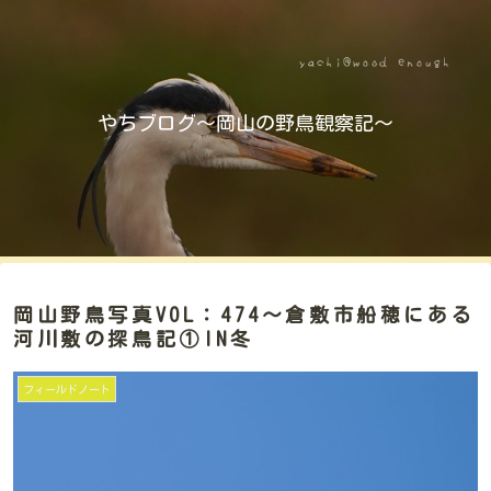
やちブログ～岡山の野鳥観察記～
岡山野鳥写真VOL：474～倉敷市船穂にある
河川敷の探鳥記①IN冬
フィールドノート