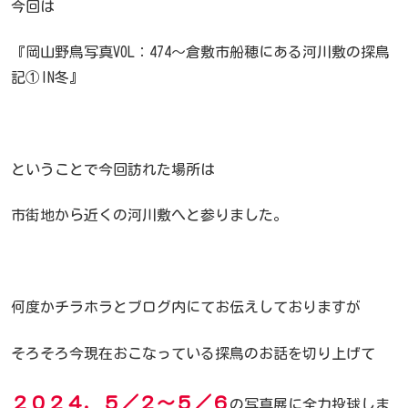
今回は
『岡山野鳥写真VOL：474～倉敷市船穂にある河川敷の探鳥
記①IN冬』
ということで今回訪れた場所は
市街地から近くの河川敷へと参りました。
何度かチラホラとブログ内にてお伝えしておりますが
そろそろ今現在おこなっている探鳥のお話を切り上げて
２０２４．５／２〜５／６
の写真展に全力投球しま