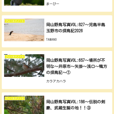
まーびー
フィールドノート
岡山野鳥写真VOL:827～児島半島
玉野市の探鳥記2026
TAMANO
フィールドノート
岡山野鳥写真VOL:657～場所が不
明な～井原市～矢掛～浅口～鴨方
の探鳥記～①
カラアカハラ
フィールドノート
岡山野鳥写真VOL:186～伝説の剣
豪、武蔵生誕の地！！③