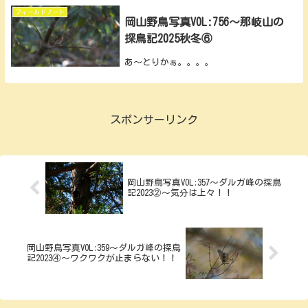
フィールドノート
岡山野鳥写真VOL:756～那岐山の
探鳥記2025秋冬⑥
あ～とりかぁ。。。。
スポンサーリンク
岡山野鳥写真VOL:357～ダルガ峰の探鳥
記2023②～気分は上々！！
岡山野鳥写真VOL:359～ダルガ峰の探鳥
記2023④～ワクワクが止まらない！！