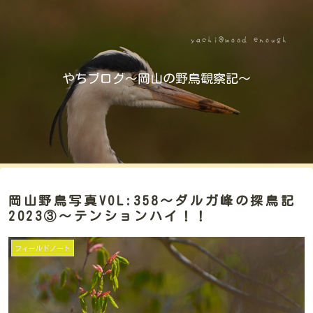
やちブログ～岡山の野鳥観察記～
岡山野鳥写真VOL:358～ダルガ峰の探鳥記
2023③～テンションハイ！！
フィールドノート