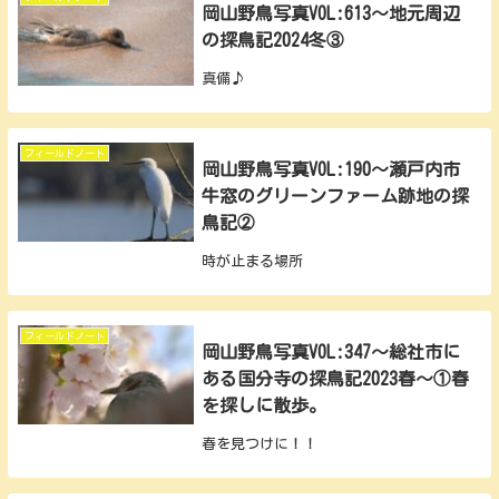
岡山野鳥写真VOL:613～地元周辺
の探鳥記2024冬③
真備♪
フィールドノート
岡山野鳥写真VOL:190～瀬戸内市
牛窓のグリーンファーム跡地の探
鳥記②
時が止まる場所
フィールドノート
岡山野鳥写真VOL:347～総社市に
ある国分寺の探鳥記2023春～①春
を探しに散歩。
春を見つけに！！