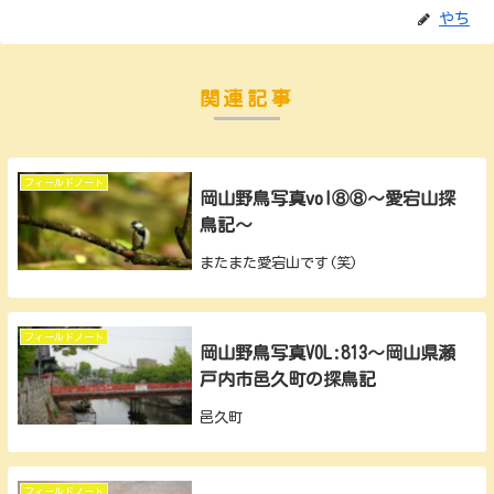
やち
関連記事
フィールドノート
岡山野鳥写真vol⑧⑧～愛宕山探
鳥記～
またまた愛宕山です(笑)
フィールドノート
岡山野鳥写真VOL:813～岡山県瀬
戸内市邑久町の探鳥記
邑久町
フィールドノート