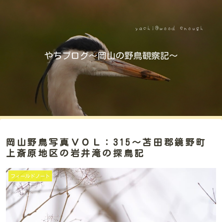
やちブログ～岡山の野鳥観察記～
岡山野鳥写真ＶＯＬ：315～苫田郡鏡野町
上斎原地区の岩井滝の探鳥記
フィールドノート