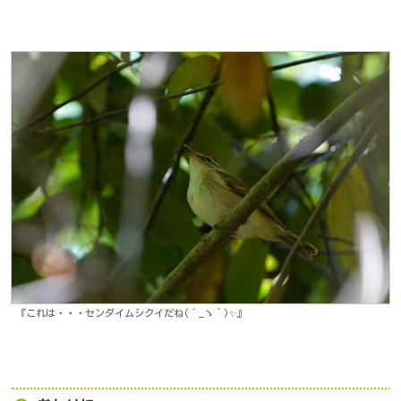
『これは・・・センダイムシクイだね(´_ゝ｀)✨』