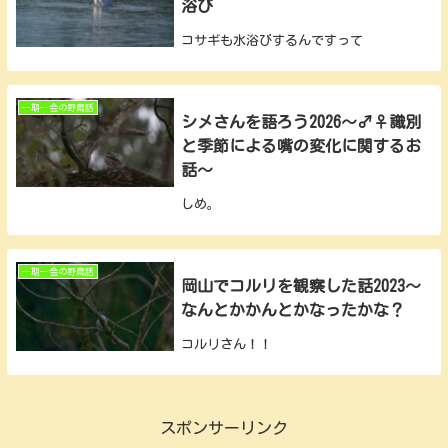
浴び
コサギも水浴びするんですって
一期一会の野鳥話
シメさんを語ろう2026～♂♀識別
と季節による嘴の変化に関するお
話～
しめ。
一期一会の野鳥話
岡山でコルリを観察した話2023～
なんとかかんとかなったかな？
コルリさん！！
スポンサーリンク