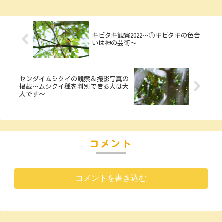
キビタキ観察2022～①キビタキの色合
いは神の芸術～
センダイムシクイの観察＆撮影写真の
掲載～ムシクイ種を判別できる人は大
人です～
コメント
コメントを書き込む