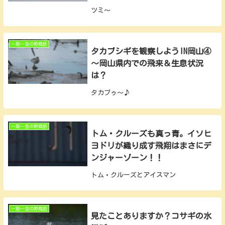
ツミ～
一期一会の野鳥話
タカブシギを観察しようIN岡山④
～岡山県内での飛来＆生息状況
は？
タカブゥ～♪
一期一会の野鳥話
トム・クルーズも真っ青。イソヒ
ヨドリが織り成す飛翔はまさにデ
ンジャーゾーン！！
トム・クルーズとアイスマン
一期一会の野鳥話
見たことありますか？コサギの水