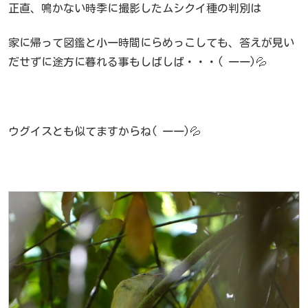
正直、鳴かない時季に撮影したムシクイ種の判別は
家に帰って図鑑と小一時間にらめっこしても、答えが見い
だせずに途方に暮れる事もしばしば・・・( 一一)💦
ウグイスとも似てますからね( 一一)💦