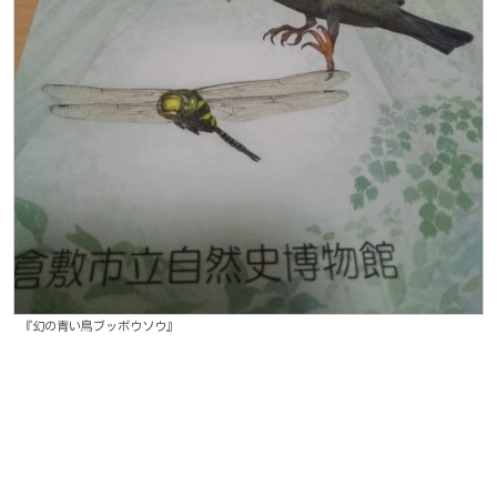
『幻の青い鳥ブッポウソウ』