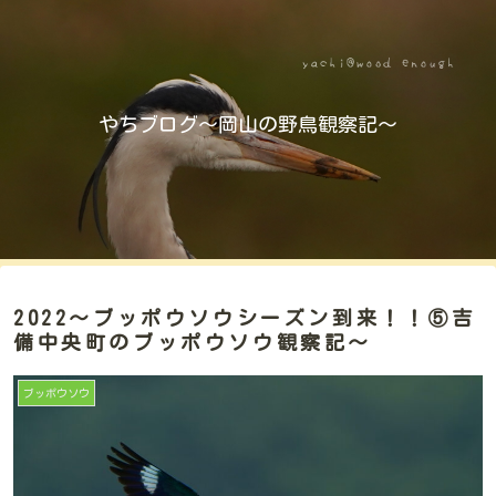
やちブログ～岡山の野鳥観察記～
2022～ブッポウソウシーズン到来！！⑤吉
備中央町のブッポウソウ観察記～
ブッポウソウ