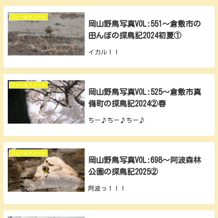
フィールドノート
岡山野鳥写真VOL:551～倉敷市の
田んぼの探鳥記2024初夏①
イカル！！
フィールドノート
岡山野鳥写真VOL:525～倉敷市真
備町の探鳥記2024②春
ちー♪ちー♪ちー♪
フィールドノート
岡山野鳥写真VOL:698～阿波森林
公園の探鳥記2025②
阿波っ！！！