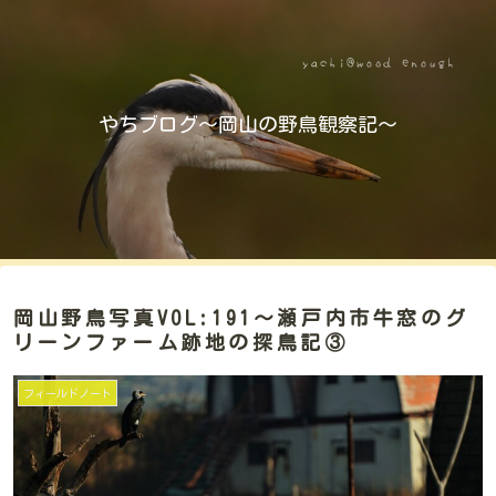
やちブログ～岡山の野鳥観察記～
岡山野鳥写真VOL:191～瀬戸内市牛窓のグ
リーンファーム跡地の探鳥記③
フィールドノート