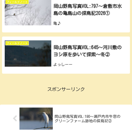
フィールドノート
岡山野鳥写真VOL:797～倉敷市水
島の亀島山の探鳥記2026①
亀♪
フィールドノート
岡山野鳥写真VOL:645～河川敷の
ヨシ原を歩いて探索～冬②
よっしーー
スポンサーリンク
岡山野鳥写真VOL:190～瀬戸内市牛窓の
グリーンファーム跡地の探鳥記②