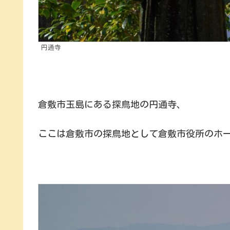
円通寺
倉敷市玉島にある探鳥地の円通寺、
ここは倉敷市の探鳥地として倉敷市役所のホ