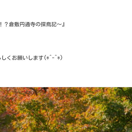
来る！？倉敷円通寺の探鳥記～』
くお願いします(*^-^*)