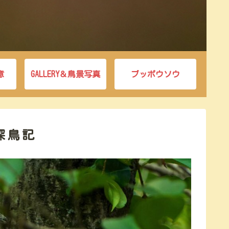
意
GALLERY＆鳥景写真
ブッポウソウ
探鳥記