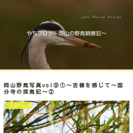
やちブログ～岡山の野鳥観察記～
岡山野鳥写真vol⑨①～吉備を感じて～国
分寺の探鳥記～②
フィールドノート