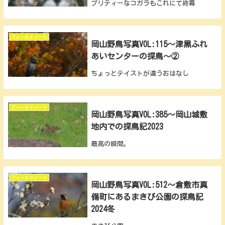
プリティーなコガラもこれにて終幕
フィールドノート
岡山野鳥写真VOL:115～津黒ふれ
あいセンターの探鳥～②
ちょっとテイストが違うおはなし
フィールドノート
岡山野鳥写真VOL:385～岡山城敷
地内での探鳥記2023
最高の瞬間。
フィールドノート
岡山野鳥写真VOL:512～倉敷市真
備町にあるまきび公園の探鳥記
2024冬