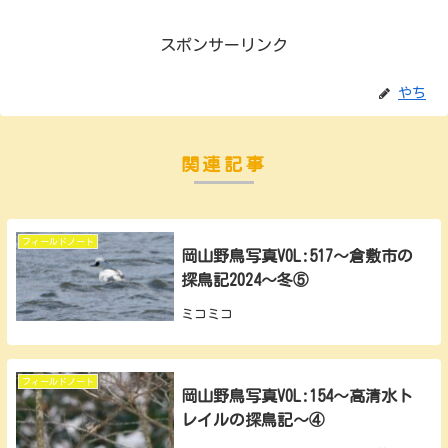
スポンサーリンク
やち
関連記事
フィールドノート
岡山野鳥写真VOL:517～倉敷市の
探鳥記2024～冬⑤
ミコミコ
フィールドノート
岡山野鳥写真VOL:154～高清水ト
レイルの探鳥記～④