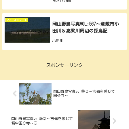
まきび公園
フィールドノート
岡山野鳥写真VOL:567～倉敷市小
田川＆高梁川周辺の探鳥記
小田川
スポンサーリンク
岡山野鳥写真vol⑨０～吉備を感じて
国分寺～
岡山野鳥写真vol⑨②～吉備を感じて
備中国分寺～③