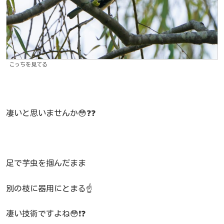
こっちを見てる
凄いと思いませんか😳❓❓
足で芋虫を掴んだまま
別の枝に器用にとまる☝️
凄い技術ですよね😳❗❓