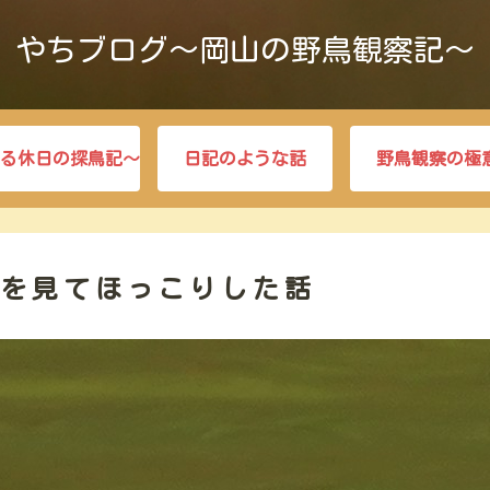
やちブログ～岡山の野鳥観察記～
る休日の探鳥記～
日記のような話
野鳥観察の極
愛を見てほっこりした話