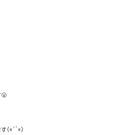
😤
*^^*)