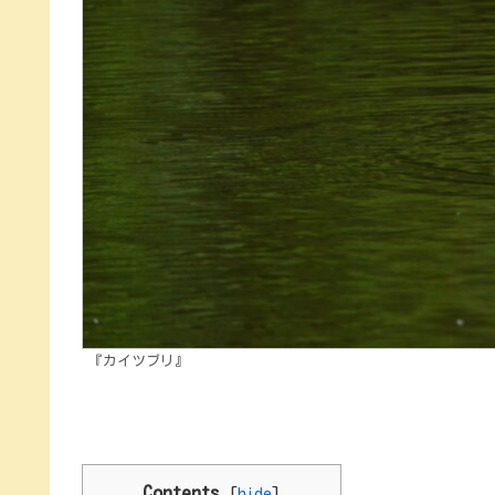
『カイツブリ』
Contents
[
hide
]