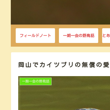
フィールドノート
一期一会の野鳥話
とあ
岡山でカイツブリの無償の
一期一会の野鳥話