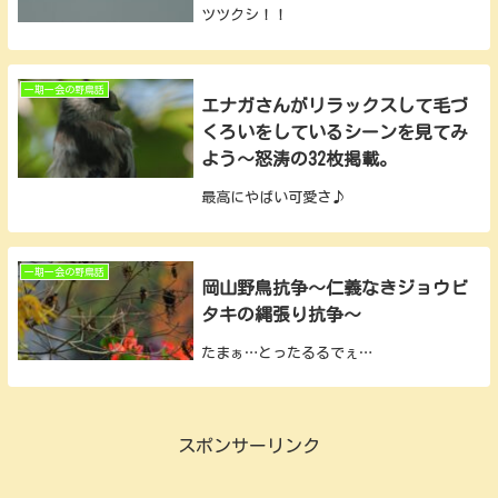
ツツクシ！！
一期一会の野鳥話
エナガさんがリラックスして毛づ
くろいをしているシーンを見てみ
よう～怒涛の32枚掲載。
最高にやばい可愛さ♪
一期一会の野鳥話
岡山野鳥抗争～仁義なきジョウビ
タキの縄張り抗争～
たまぁ…とったるるでぇ…
スポンサーリンク