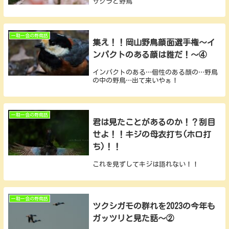
サクラと野鳥
一期一会の野鳥話
集え！！岡山野鳥顔面選手権～イ
ンパクトのある顔は誰だ！～④
インパクトのある…個性のある顔の…野鳥
の中の野鳥…出て来いやぁ！
一期一会の野鳥話
君は見たことがあるのか！？刮目
せよ！！キジの母衣打ち(ホロ打
ち)！！
これを見ずしてキジは語れない！！
一期一会の野鳥話
ツクシガモの群れを2023の今年も
ガッツリと見た話～②