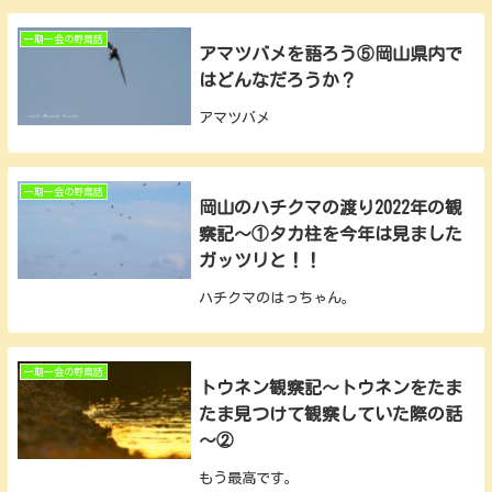
一期一会の野鳥話
アマツバメを語ろう⑤岡山県内で
はどんなだろうか？
アマツバメ
一期一会の野鳥話
岡山のハチクマの渡り2022年の観
察記～①タカ柱を今年は見ました
ガッツリと！！
ハチクマのはっちゃん。
一期一会の野鳥話
トウネン観察記～トウネンをたま
たま見つけて観察していた際の話
～②
もう最高です。