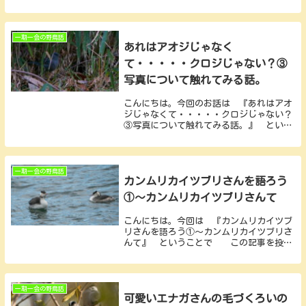
一期一会の野鳥話
あれはアオジじゃなく
て・・・・・クロジじゃない？③
写真について触れてみる話。
こんにちは。今回のお話は 『あれはアオ
ジじゃなくて・・・・・クロジじゃない？
③写真について触れてみる話。』 という
ことで進めていこうと思いますのでよろし
くお願いします(*^_^*) 前回の話では
どうしてもクロジさんの性質上、暗い藪の
中にい...
一期一会の野鳥話
カンムリカイツブリさんを語ろう
①～カンムリカイツブリさんて
こんにちは。今回は 『カンムリカイツブ
リさんを語ろう①～カンムリカイツブリさ
んて』 ということで この記事を投稿
しています春の時季にはおそらくはカンム
リカイツブリさんを見ることはないかと思
いますがまぁ～せっかくなので撮影した写
真を基にカン...
一期一会の野鳥話
可愛いエナガさんの毛づくろいの