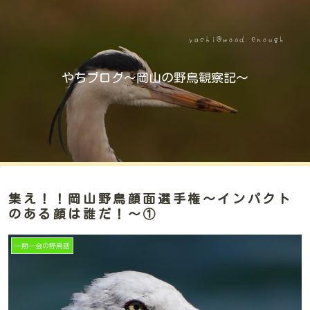
やちブログ～岡山の野鳥観察記～
集え！！岡山野鳥顔面選手権～インパクト
のある顔は誰だ！～①
一期一会の野鳥話