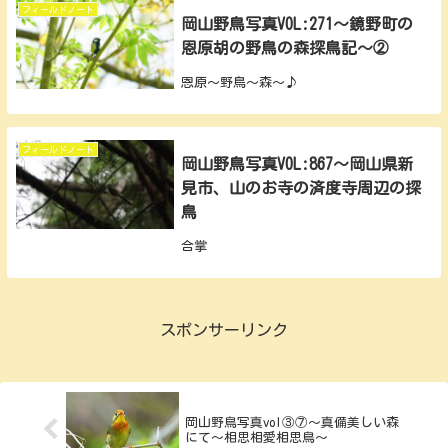
フィールドノート
岡山野鳥写真VOL:271～鏡野町の
恩原胡の野鳥の森探鳥記～②
恩原～野鳥～森～♪
フィールドノート
岡山野鳥写真VOL:867～岡山県新
見市、山のお寺の済度寺周辺の探
鳥
合掌
スポンサーリンク
岡山野鳥写真vol③⑦～真備美しい森
にて～相思相愛相思鳥～