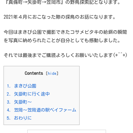
『真備町→矢掛町→笠岡市』の野鳥探索記となります。
2021年４月におこなった際の探鳥のお話になります。
今回はまきび公園で撮影できたコサメビタキの給餌の瞬間
を写真に納められたことが自分としても感動しました。
それでは最後までご購読よろしくお願いいたします(*^^*)
Contents
[
hide
]
1.
まきび公園
2.
矢掛町に行く途中
3.
矢掛町～
4.
笠岡～笠岡道の駅ベイファーム
5.
おわりに