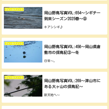
フィールドノート
岡山野鳥写真VOL:654～シギチー
到来シーズン2025春～⑨
キアシシギ♪
フィールドノート
岡山野鳥写真VOL:456～岡山県倉
敷市の探鳥記③～冬
日常～。
フィールドノート
岡山野鳥写真VOL:269～津山市に
ある大ヶ山の探鳥記～
新天地へ～