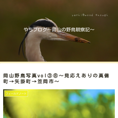
やちブログ～岡山の野鳥観察記～
岡山野鳥写真vol③⑧～見応えありの真備
町→矢掛町→笠岡市～
フィールドノート