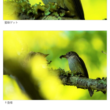
蜜蜂ゲット
♀️登場