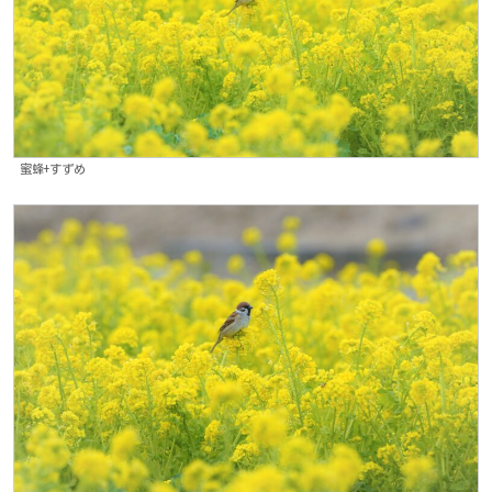
蜜蜂+すずめ