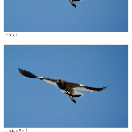
ボケぇ！
こんにゃろぉ！