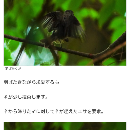
羽ばたく♂
羽ばたきながら求愛するも
♀が少し拒否します。
♀から降りた♂に対して♀が咥えたエサを要求。