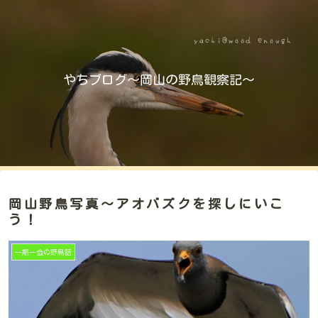
やちブログ～岡山の野鳥観察記～
岡山野鳥写真～アオバズクを探しにいこ
う！
一期一会の野鳥話