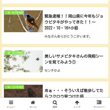
一期一会の野鳥話
緊急速報！！岡山県に今年もジョ
ウビタキがやってきた！！～
2022・10・16+小話
みなさんありがとうございます。
一期一会の野鳥話
美しいサメビタキさんの飛翔シー
ンを見てみよう①
センチかよ
一期一会の野鳥話
あぁ・・・そういえば散歩してた
らフクロウ見つけた話
フクロウさん
メニュー
ホーム
検索
トップ
サイドバー