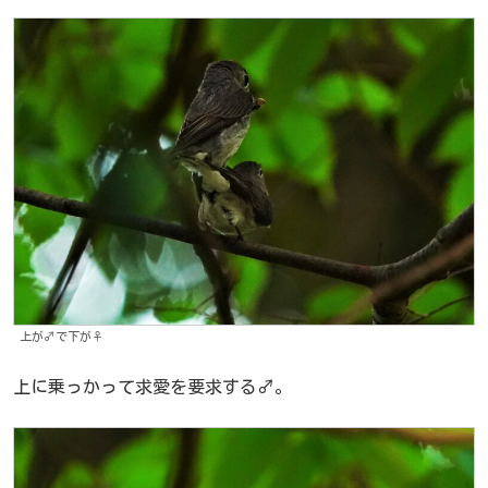
上が♂で下が♀
上に乗っかって求愛を要求する♂。