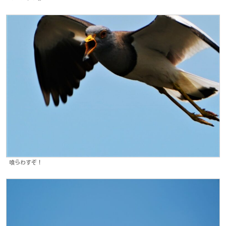
喰らわすぞ！