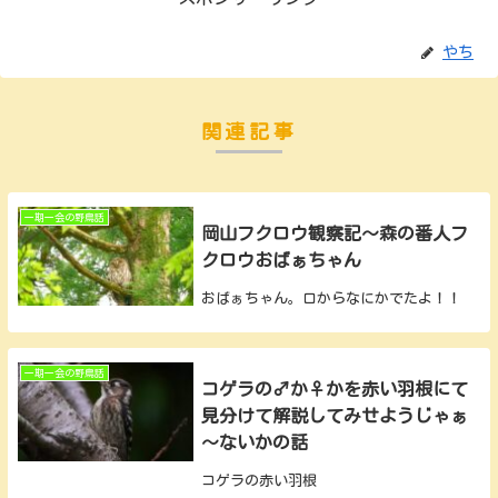
やち
関連記事
一期一会の野鳥話
岡山フクロウ観察記～森の番人フ
クロウおばぁちゃん
おばぁちゃん。口からなにかでたよ！！
一期一会の野鳥話
コゲラの♂か♀かを赤い羽根にて
見分けて解説してみせようじゃぁ
～ないかの話
コゲラの赤い羽根