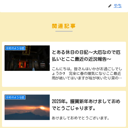
やち
関連記事
日記のような話
とある休日の日記～大厄なので厄
払いとここ最近の近況報告～
こんにちは。皆さんはいかがお過ごしでし
ょうか❓ 完全に春の陽気になりここ最近
雨が続いてはいますが桜が咲いたり菜の花
が満開だったりと すっかり春の陽気を感
じさせる今日この頃。 野鳥観察としても
春の渡りの時季にも重なりますので僕とし
ては一年の始...
日記のような話
2025年。謹賀新年あけましておめ
でとうごじゃります。
あけましておめでとうございます。