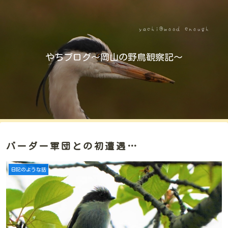
やちブログ～岡山の野鳥観察記～
バーダー軍団との初遭遇…
日記のような話