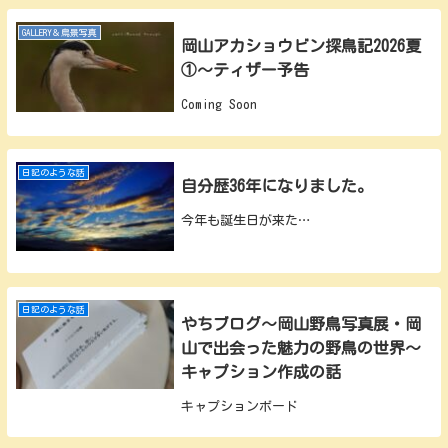
GALLERY＆鳥景写真
岡山アカショウビン探鳥記2026夏
①～ティザー予告
Coming Soon
日記のような話
自分歴36年になりました。
今年も誕生日が来た…
日記のような話
やちブログ～岡山野鳥写真展・岡
山で出会った魅力の野鳥の世界～
キャプション作成の話
キャプションボード